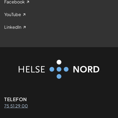
Facebook
YouTube
LinkedIn
Kontaktinformasjon
TELEFON
75 51 29 00