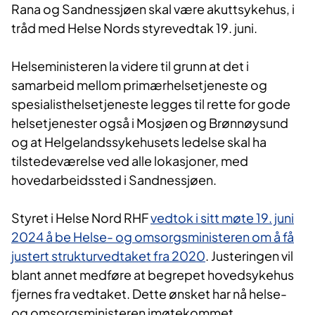
Rana og Sandnessjøen skal være akuttsykehus, i
tråd med Helse Nords styrevedtak 19. juni.
Helseministeren la videre til grunn at det i
samarbeid mellom primærhelsetjeneste og
spesialisthelsetjeneste legges til rette for gode
helsetjenester også i Mosjøen og Brønnøysund
og at Helgelandssykehusets ledelse skal ha
tilstedeværelse ved alle lokasjoner, med
hovedarbeidssted i Sandnessjøen.
Styret i Helse Nord RHF
vedtok i sitt møte 19. juni
2024 å be Helse- og omsorgsministeren om å få
justert strukturvedtaket fra 2020
. Justeringen vil
blant annet medføre at begrepet hovedsykehus
fjernes fra vedtaket. Dette ønsket har nå helse-
og omsorgsministeren imøtekommet.