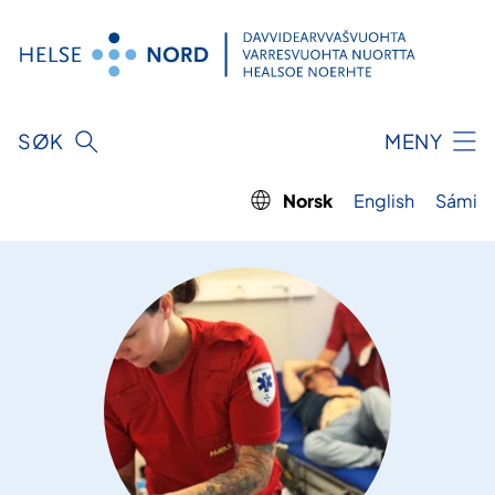
Hopp
til
innhold
SØK
MENY
Norsk
English
Sámi