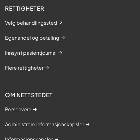
r
RETTIGHETER
k
o
Velg behandlingssted
n
f
Egenandel og betaling
e
r
Innsyn i pasientjournal
a
Flere rettigheter
n
s
e
2
OM NETTSTEDET
0
Personvern
2
6
Administrere informasjonskapsler
Informasjonskapsler