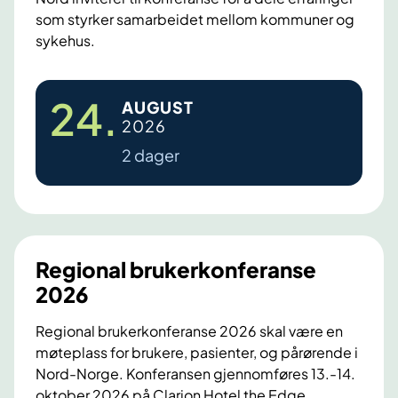
u
r
som styrker samarbeidet mellom kommuner og
a
s
u
sykehus.
u
t
t
g
2
v
E
u
0
a
24
.
AUGUST
r
s
2
l
2026
f
t
6
g
2 dager
a
2
9
r
0
.
i
2
s
n
6
e
g
p
Regional brukerkonferanse
s
t
2026
k
e
o
Regional brukerkonferanse 2026 skal være en
m
møteplass for brukere, pasienter, og pårørende i
n
b
Nord-Norge. Konferansen gjennomføres 13.-14.
f
e
oktober 2026 på Clarion Hotel the Edge,