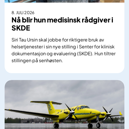
i
n
8. JULI 2026
g
Nå blir hun medisinsk rådgiver i
a
SKDE
v
2
Siri Tau Ursin skal jobbe for riktigere bruk av
4
helsetjenester i sin nye stilling i Senter for klinisk
0
dokumentasjon og evaluering (SKDE). Hun tiltrer
0
stillingen på senhøsten.
0
N
d
å
i
b
a
l
b
i
e
r
t
h
e
u
s
n
p