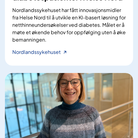
Nordlandssykehuset har fått innovasjonsmidler
fra Helse Nord til å utvikle en KI-basert løsning for
netthinneundersøkelser ved diabetes. Målet er å
møte et økende behov for oppfølging uten å øke
bemanningen.
B
Nordlandssykehuset
e
d
r
e
o
p
p
f
ø
l
g