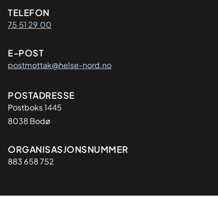
Kontaktinformasjon
TELEFON
75 51 29 00
E-POST
postmottak@helse-nord.no
Adresse
POSTADRESSE
Postboks 1445
8038 Bodø
Organisasjon
ORGANISASJONSNUMMER
883 658 752