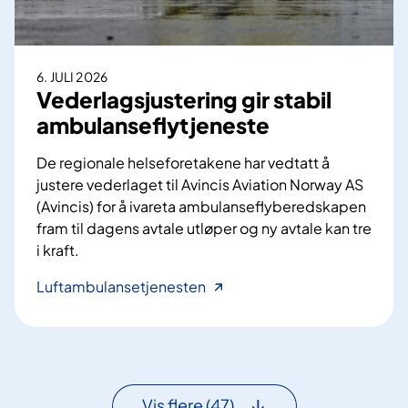
m
a
e
s
d
i
i
6. JULI 2026
e
s
Vederlagsjustering gir stabil
n
i
ambulanseflytjeneste
t
n
e
s
De regionale helseforetakene har vedtatt å
r
k
justere vederlaget til Avincis Aviation Norway AS
i
r
(Avincis) for å ivareta ambulanseflyberedskapen
H
å
fram til dagens avtale utløper og ny avtale kan tre
e
d
i kraft.
l
g
s
i
V
Luftambulansetjenesten
e
v
e
N
e
d
o
r
e
r
i
r
d
S
l
Vis flere
(47)