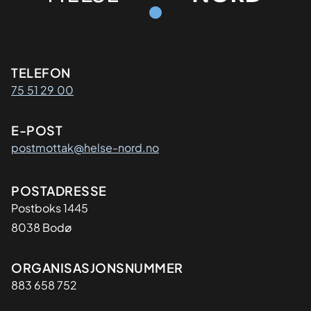
Kontaktinformasjon
TELEFON
75 51 29 00
E-POST
postmottak@helse-nord.no
Adresse
POSTADRESSE
Postboks 1445
8038 Bodø
Organisasjon
ORGANISASJONSNUMMER
883 658 752