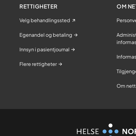
RETTIGHETER
OM NE
Velg behandlingssted
Personv
Egenandel og betaling
Adminis
informa
Innsyn i pasientjournal
Informa
Flere rettigheter
Tilgjeng
Om nett