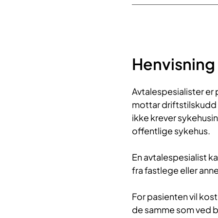
Henvisning 
Avtalespesialister er
mottar driftstilskudd
ikke krever sykehusi
offentlige sykehus.
En avtalespesialist k
fra fastlege eller an
For pasienten vil ko
de samme som ved be