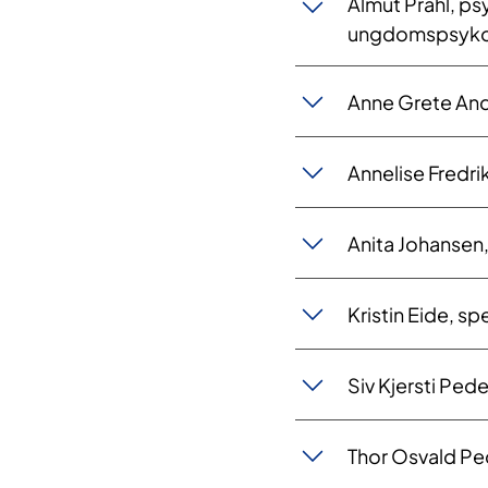
​Almut Prahl, ps
ungdomspsyko
​​​Anne Grete An
​​​​​​Annelise Fre
Anita Johansen,
Kristin Eide, sp
Siv Kjersti Pede
Thor Osvald Ped