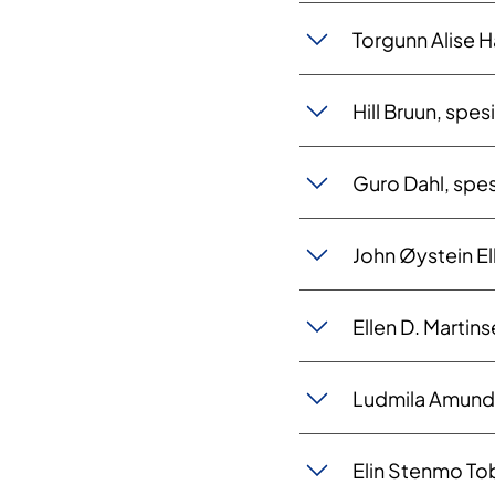
Torgunn Alise Ha
Hill Bruun, spes
​Guro Dahl, spes
John Øystein Ell
Ellen D. Martins
Ludmila Amundse
Elin Stenmo To