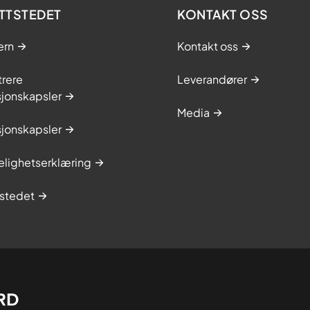
TTSTEDET
KONTAKT OSS
ern
Kontakt oss
trere
Leverandører
sjonskapsler
Media
sjonskapsler
elighetserklæring
stedet