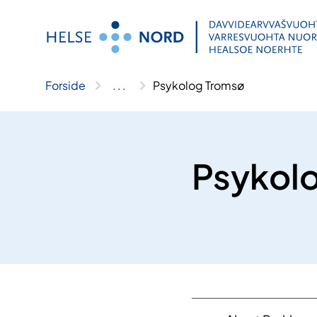
Hopp
til
innhold
Forside
..
.
Psykolog Tromsø
Psykol