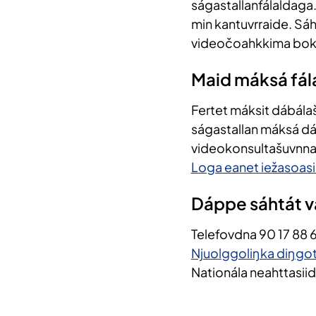
ságastallanfálaldaga
min kantuvrraide. Sáh
videočoahkkima bok
Maid máksá fál
Fertet máksit dábála
ságastallan máksá dál
videokonsultašuvnna
Loga eanet iežasoasi
Dáppe sáhtát v
Telefovdna
90 17 88 
Njuolggoliŋka diŋgot
Nationála neahttasii