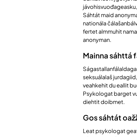
jávohisvuođageasku, j
Sáhtát maid anonyman
nationála čálašanbál
fertet almmuhit nama 
anonyman.
Mainna sáhttá f
Ságastallanfálaldaga 
seksuálalaš jurdagiid,
veahkehit du eallit bu
Psykologat barget vug
diehtit doibmet.
Gos sáhtát oaž
Leat psykologat gea