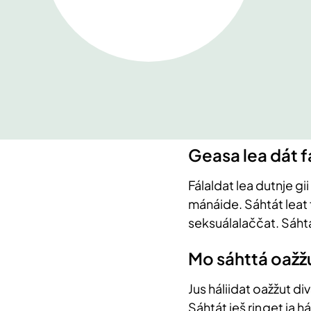
​Geasa lea dát f
Fálaldat lea dutnje gi
mánáide. Sáhtát leat 
seksuálalaččat. Sáht
Mo sáhttá oažž
Jus háliidat oažžut di
Sáhtát ieš riŋget ja h