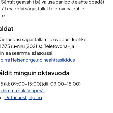
. Sáhtát geavahit bálvalusa dan bokte ahte boađát
tát maiddái ságastallat telefovnna dahje
te.
aldat
š iežasoasi ságastallamiid ovddas. Juohke
 375 ruvnnu (2021:s). Telefovdna- ja
in lea seamma iežasoassi.
 birra Helsenorge.no neahttasiiddus​
áldit minguin oktavuođa
65
(kl: 09:00-15:00
)
​ (dii: 09:00-15:00)
 diimmu čálašeapmái​
du:
Detfinneshjelp.no​