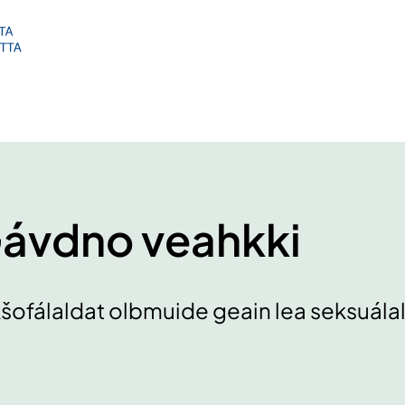
ávdno veahkki
šofálaldat olbmuide geain lea seksuál