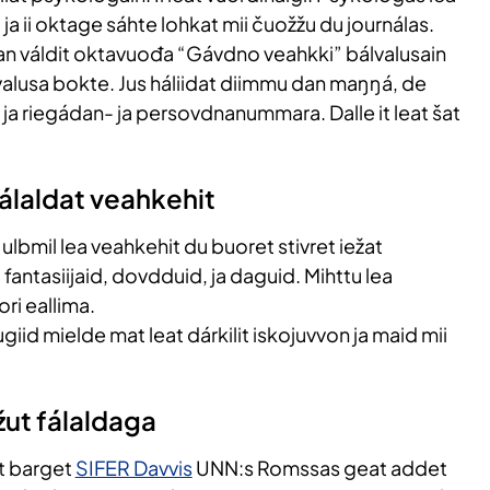
a ii oktage sáhte lohkat mii čuožžu du journálas.
 váldit oktavuođa “Gávdno veahkki” bálvalusain
valusa bokte. Jus háliidat diimmu dan maŋŋá, de
ja riegádan- ja persovdnanummara. Dalle it leat šat
álaldat veahkehit
ulbmil lea veahkehit du buoret stivret iežat
 fantasiijaid, dovdduid, ja daguid. Mihttu lea
ori eallima.
iid mielde mat leat dárkilit iskojuvvon ja maid mii
žut fálaldaga
t barget
SIFER Davvis
UNN:s Romssas geat addet