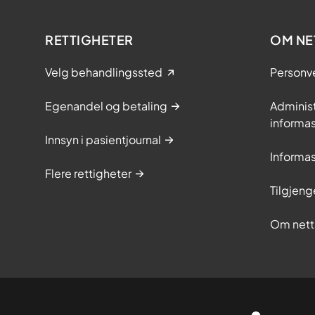
RETTIGHETER
OM NE
Velg behandlingssted
Personv
Egenandel og betaling
Adminis
informa
Innsyn i pasientjournal
Informa
Flere rettigheter
Tilgjeng
Om nett