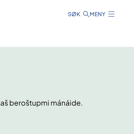
SØK
MENY
alaš beroštupmi mánáide.