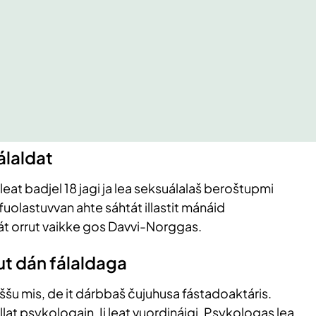
álaldat
i leat badjel 18 jagi ja lea seksuálalaš beroštupmi
fuolastuvvan ahte sáhtát illastit mánáid
át orrut vaikke gos Davvi-Norggas.
ut dán fálaldaga
vššu mis, de it dárbbaš čujuhusa fástadoaktáris.
állat psykologain. Ii leat vuordináigi. Psykologas lea