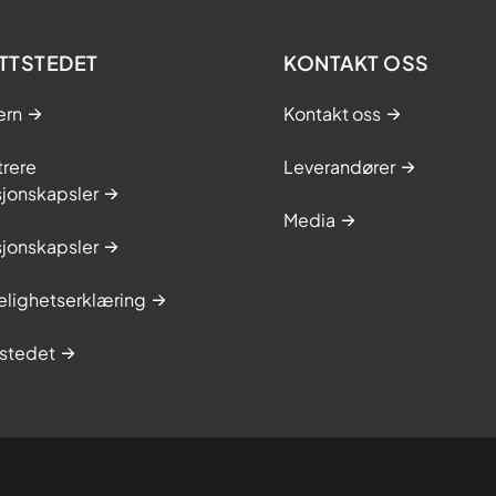
TTSTEDET
KONTAKT OSS
ern
Kontakt oss
trere
Leverandører
sjonskapsler
Media
sjonskapsler
elighetserklæring
stedet