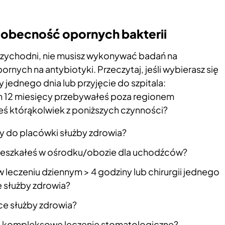
 obecność opornych bakterii
 przychodni, nie musisz wykonywać badań na
rnych na antybiotyki. Przeczytaj, jeśli wybierasz się
y jednego dnia lub przyjęcie do szpitala:
ch 12 miesięcy przebywałeś poza regionem
ś którąkolwiek z poniższych czynności?
ty do placówki służby zdrowia?
ieszkałeś w ośrodku/obozie dla uchodźców?
 leczeniu dziennym > 4 godziny lub chirurgii jednego
 służby zdrowia?
e służby zdrowia?
ś kompleksowe leczenie stomatologiczne?