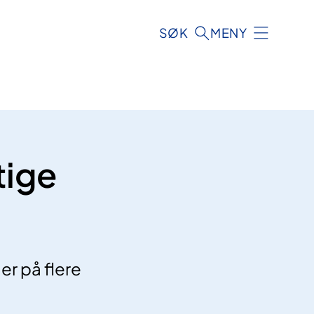
SØK
MENY
tige
r på flere