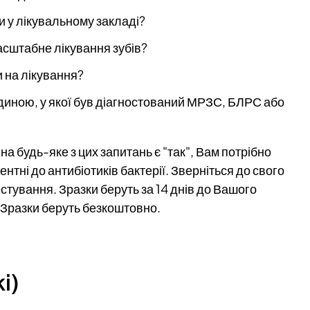
 у лікувальному закладі?
сштабне лікування зубів?
 на лікування?
диною, у якої був діагностований МРЗС, БЛРС або
а будь-яке з цих запитань є "так", Вам потрібно
ентні до антибіотиків бактерії. Зверніться до свого
стування. Зразки беруть за 14 днів до Вашого
. Зразки беруть безкоштовно.
i)