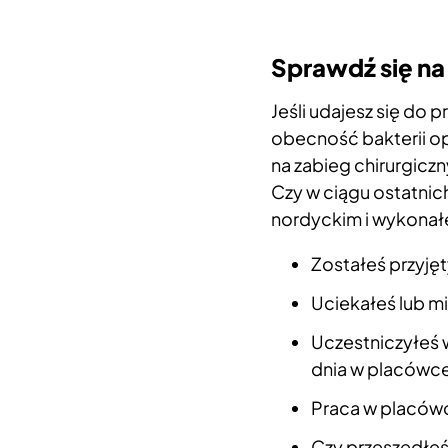
Sprawdź się na
Jeśli udajesz się do
obecność bakterii opo
na zabieg chirurgiczn
Czy w ciągu ostatni
nordyckim i wykonałe
Zostałeś przyję
Uciekałeś lub m
Uczestniczyłeś w
dnia w placówce
Praca w placówc
Czy przeszedłe