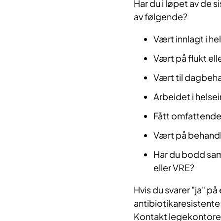
Har du i løpet av de 
av følgende?
Vært innlagt i he
Vært på flukt ell
Vært til dagbehan
Arbeidet i helsei
Fått omfattende
Vært på behandl
Har du bodd sam
eller VRE?
Hvis du svarer "ja" p
antibiotikaresistente
Kontakt legekontoret 