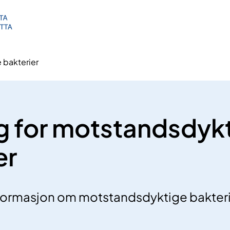
 bakterier
g for motstandsdyk
er
nformasjon om motstandsdyktige bakterie