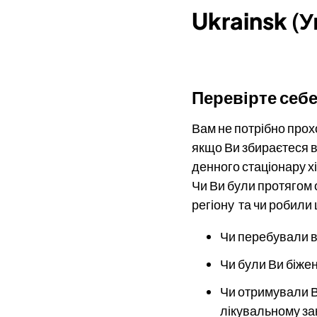
Ukrainsk
(У
Перевірте
себ
Вам не потрібно прохо
якщо Ви збираєтеся в 
денного стаціонару х
Чи Ви були протягом о
регіону та чи робили
Чи перебували в
Чи були Ви біжен
Чи отримували Ви
лікувальному за