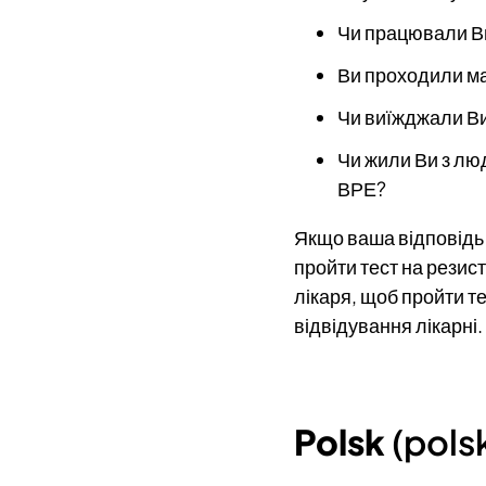
Чи працювали Ви
Ви проходили ма
Чи виїжджали Ви
Чи жили Ви з лю
ВРЕ?
Якщо ваша відповідь н
пройти тест на резист
лікаря, щоб пройти те
відвідування лікарні
Polsk
(polsk