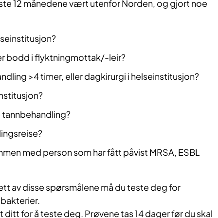
siste 12 månedene vært utenfor Norden, og gjort noe
lseinstitusjon?
er bodd i flyktningmottak/-leir?
dling >4 timer, eller dagkirurgi i helseinstitusjon?
nstitusjon?
 tannbehandling?
ingsreise?
men med person som har fått påvist MRSA, ESBL
å ett av disse spørsmålene må du teste deg for
 bakterier.
ditt for å teste deg. Prøvene tas 14 dager før du skal