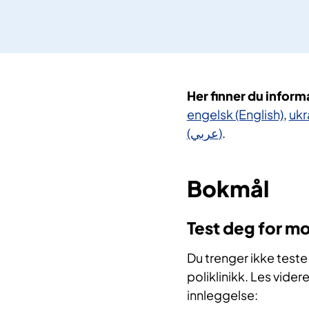
Her finner du infor
engelsk (English)
,
ukr
(عربي)
.
Bokmål
Test deg for m
Du trenger ikke teste 
poliklinikk. Les videre
innleggelse: