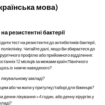
країнська мова)
е
на
резистентні
бактерії
дити тест на резистентні до антибіотиків бактерії,
поліклініку. Читайте далі, якщо Ви збираєтеся до
ірургічного профілю або прийомного відділення:
станніх 12 місяців за межами країн Північного
 щось із нижче наведеного?
 лікувальному закладі?
цем або чи жили у притулку/таборі для біженців?
 денне лікування >4 годин, або денну хірургію у
кладі?