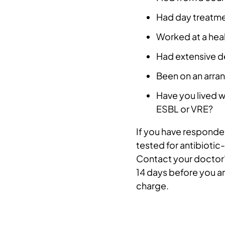
Had day treatment
Worked at a heal
Had extensive d
Been on an arra
Have you lived 
ESBL or VRE?
If you have responde
tested for antibiotic-
Contact your doctor's
14 days before you are
charge.