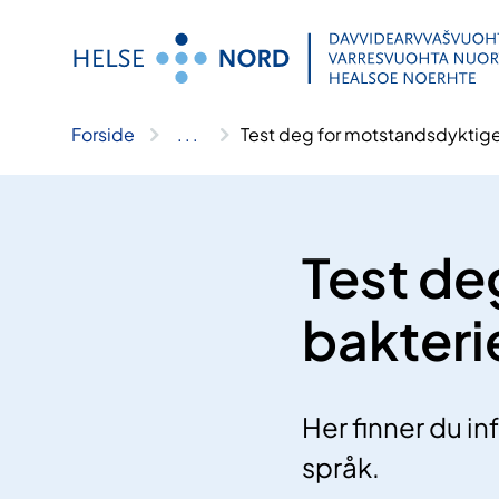
Hopp
til
innhold
Forside
..
.
Test deg for motstandsdyktige
Test de
bakteri
Her finner du i
språk.