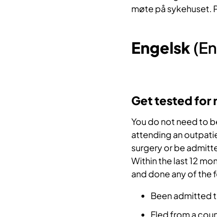
møte på sykehuset. P
Engelsk
(En
Get tested for 
You do not need to be
attending an outpatie
surgery or be admitte
Within the last 12 mo
and done any of the 
Been admitted to
Fled from a coun