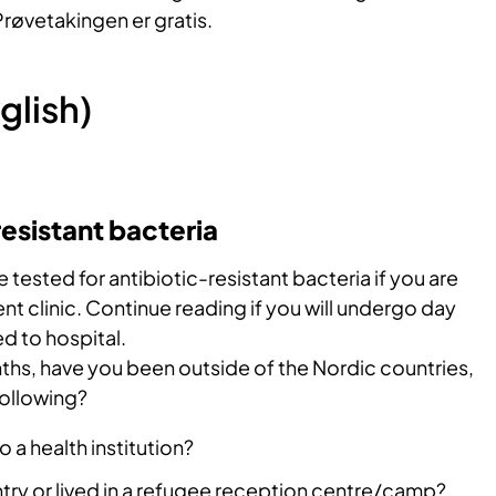
røvetakingen er gratis.
glish)
resistant bacteria
 tested for antibiotic-resistant bacteria if you are
nt clinic. Continue reading if you will undergo day
d to hospital.
nths, have you been outside of the Nordic countries,
following?
 a health institution?
try or lived in a refugee reception centre/camp?