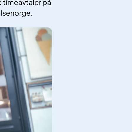
e timeavtaler på
elsenorge.