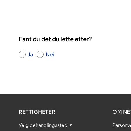
Fant du det du lette etter?
Ja
Nei
RETTIGHETER
OM NE
Velg behandlingssted
Personv