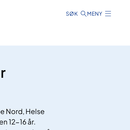
SØK
MENY
r
lse Nord, Helse
n 12-16 år.