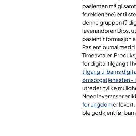
pasienten må gi samtyk
forelder(ene) er til s
denne gruppen få dig
leverandøren Dips, utv
pasientinformasjon er
Pasientjournal med t
Timeavtaler. Produks
for digital tilgang ti
tilgang til barns digi
omsorgstjenesten - 
utreder hvilke muligh
Noen leveranser er i
for ungdom
er levert
ble godkjent før barn