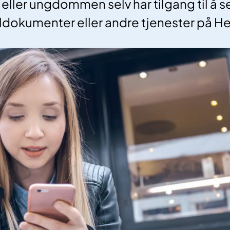
 eller ungdommen selv har tilgang til å s
ldokumenter eller andre tjenester på H