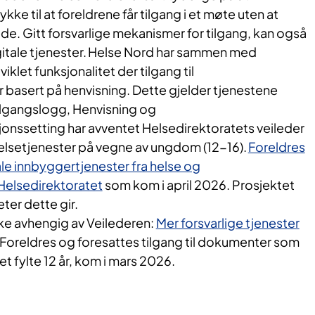
ke til at foreldrene får tilgang i et møte uten at
tede. Gitt forsvarlige mekanismer for tilgang, kan også
itale tjenester.​ Helse Nord har sammen med
iklet funksjonalitet der tilgang til
 basert på henvisning. Dette gjelder tjenestene
ilgangslogg, Henvisning og
jonssetting har avventet Helsedirektoratets veileder
l helsetjenester på vegne av ungdom (12-16).
Foreldres
tale innbyggertjenester fra helse og
Helsedirektoratet
som kom i april 2026. Prosjektet
eter dette gir.
kke avhengig av Veilederen:
Mer forsvarlige tjenester
. Foreldres og foresattes tilgang til dokumenter som
et fylte 12 år, kom i mars 2026.