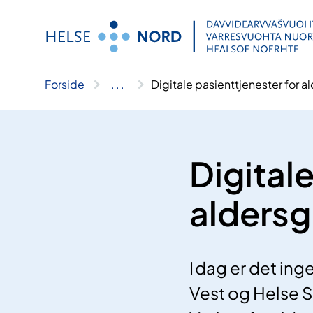
Hopp
til
innhold
Forside
..
.
Digitale pasienttjenester for 
Digital
aldersg
I dag er det ing
Vest og Helse S