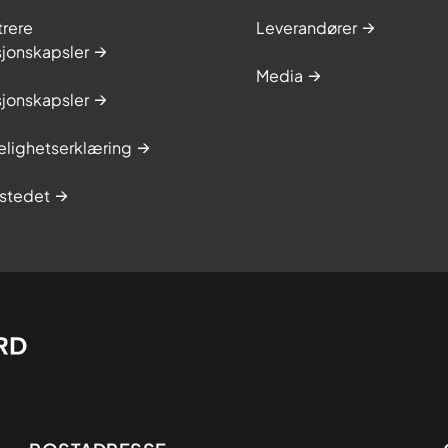
trere
Leverandører
sjonskapsler
Media
sjonskapsler
elighetserklæring
stedet