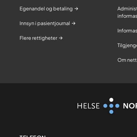
Egenandel og betaling
Adminis
informa
Innsyn i pasientjournal
Informa
Flere rettigheter
Tilgjeng
Om nett