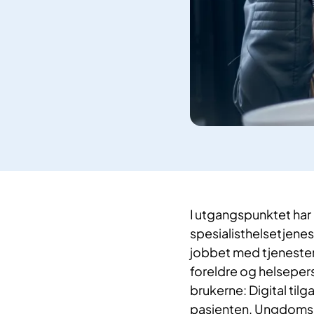
I utgangspunktet har i
spesialisthelsetjenes
jobbet med tjenest
foreldre og helsepers
brukerne: Digital til
pasienten. Ungdomsrå