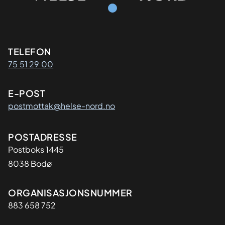
Kontaktinformasjon
TELEFON
75 51 29 00
E-POST
postmottak@helse-nord.no
Adresse
POSTADRESSE
Postboks 1445
8038 Bodø
Organisasjon
ORGANISASJONSNUMMER
883 658 752