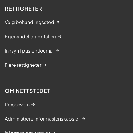
s
l
RETTIGHETER
a
2
m
Velg behandlingssted
m
e
Egenandel og betaling
n
Innsyn i pasientjournal
Flere rettigheter
OM NETTSTEDET
Personvern
Administrere informasjonskapsler
Informasjonskapsler