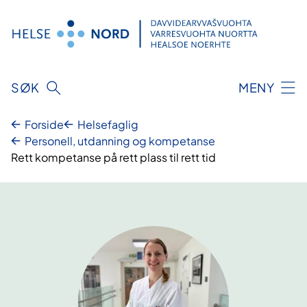
Hopp
til
innhold
SØK
MENY
Forside
Helsefaglig
Personell, utdanning og kompetanse
Rett kompetanse på rett plass til rett tid