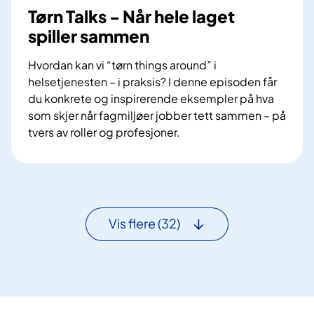
e
Tørn Talks - Når hele laget
n
l
spiller sammen
t
ø
f
s
Hvordan kan vi “tørn things around” i
l
n
helsetjenesten – i praksis? I denne episoden får
y
i
du konkrete og inspirerende eksempler på hva
t
n
som skjer når fagmiljøer jobber tett sammen – på
e
g
tvers av roller og profesjoner.
n
e
T
r
ø
–
r
r
n
e
T
Vis flere
(32)
g
a
i
l
o
k
n
s
a
-
l