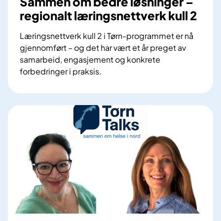
Sammen om bedre løsninger –
e
regionalt læringsnettverk kull 2
f
f
Læringsnettverk kull 2 i Tørn-programmet er nå
e
gjennomført – og det har vært et år preget av
k
samarbeid, engasjement og konkrete
t
forbedringer i praksis.
i
S
v
a
i
m
s
m
e
e
r
n
e
o
r
m
p
b
a
e
s
d
i
r
e