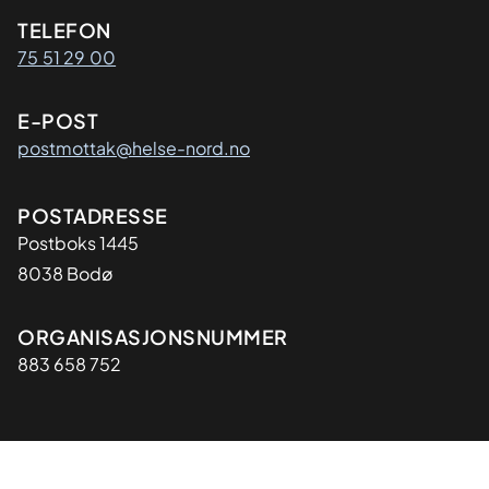
Kontaktinformasjon
TELEFON
75 51 29 00
E-POST
postmottak@helse-nord.no
Adresse
POSTADRESSE
Postboks 1445
8038 Bodø
Organisasjon
ORGANISASJONSNUMMER
883 658 752