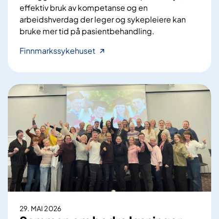
effektiv bruk av kompetanse og en
arbeidshverdag der leger og sykepleiere kan
bruke mer tid på pasientbehandling.
H
Finnmarkssykehuset
e
l
s
e
s
e
k
r
e
t
æ
r
e
29. MAI 2026
r