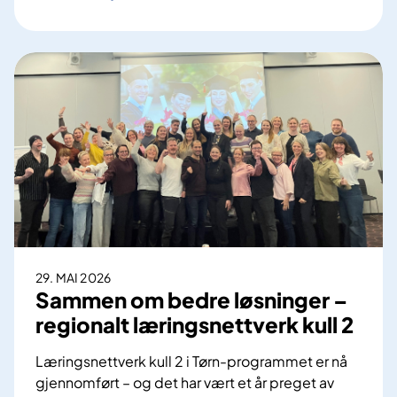
e
l
s
e
s
e
k
r
e
t
æ
r
e
29. MAI 2026
r
Sammen om bedre løsninger –
e
regionalt læringsnettverk kull 2
f
f
Læringsnettverk kull 2 i Tørn-programmet er nå
e
gjennomført – og det har vært et år preget av
k