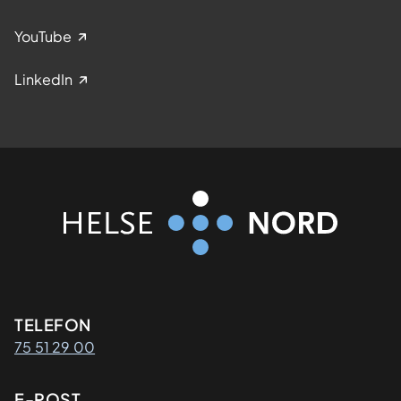
YouTube
LinkedIn
Kontaktinformasjon
TELEFON
75 51 29 00
E-POST