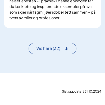
helsetjenesten – i praksis? I denne episoden får
y
i
du konkrete og inspirerende eksempler på hva
t
n
som skjer når fagmiljøer jobber tett sammen – på
e
g
tvers av roller og profesjoner.
n
e
T
r
ø
–
r
r
n
e
T
Vis flere
(32)
g
a
i
l
o
k
n
s
a
-
l
N
t
å
l
r
Sist oppdatert 31.10.2024
æ
h
r
e
i