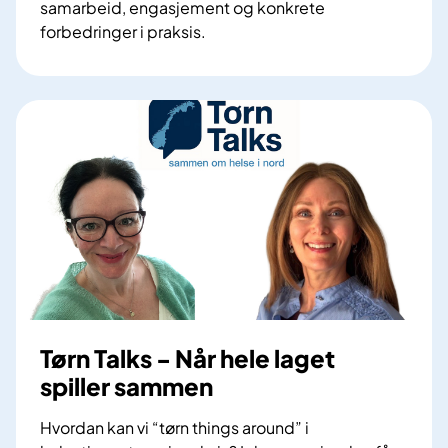
samarbeid, engasjement og konkrete
t
forbedringer i praksis.
i
S
v
a
i
m
s
m
e
e
r
n
e
o
r
m
p
b
a
e
s
d
i
r
e
e
Tørn Talks - Når hele laget
n
l
spiller sammen
t
ø
f
s
Hvordan kan vi “tørn things around” i
l
n