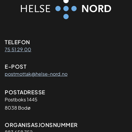
Kontaktinformasjon
TELEFON
75 51 29 00
E-POST
postmottak@helse-nord.no
Adresse
POSTADRESSE
Postboks 1445
8038 Bodø
Organisasjon
ORGANISASJONSNUMMER