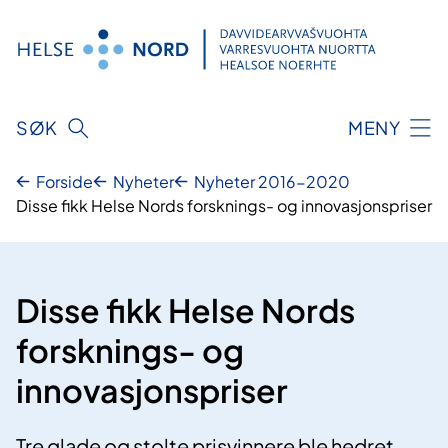
Hopp
til
innhold
SØK
MENY
Forside
Nyheter
Nyheter 2016-2020
Disse fikk Helse Nords forsknings- og innovasjonspriser
Disse fikk Helse Nords
forsknings- og
innovasjonspriser
Tre glade og stolte prisvinnere ble hedret