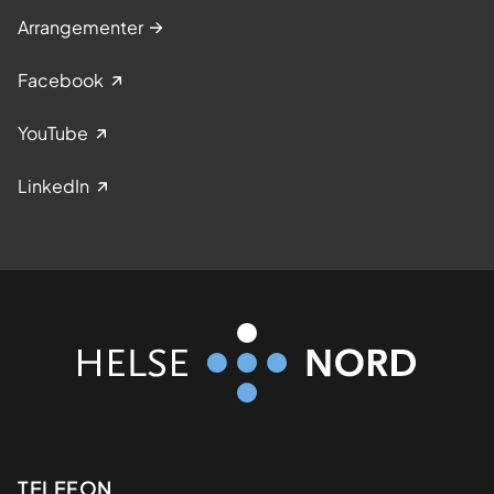
Arrangementer
Facebook
YouTube
LinkedIn
Kontaktinformasjon
TELEFON