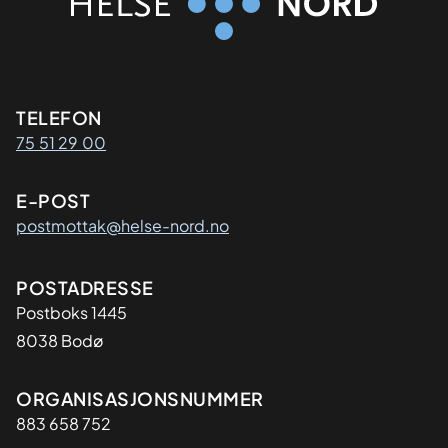
Kontaktinformasjon
TELEFON
75 51 29 00
E-POST
postmottak@helse-nord.no
Adresse
POSTADRESSE
Postboks 1445
8038 Bodø
Organisasjon
ORGANISASJONSNUMMER
883 658 752