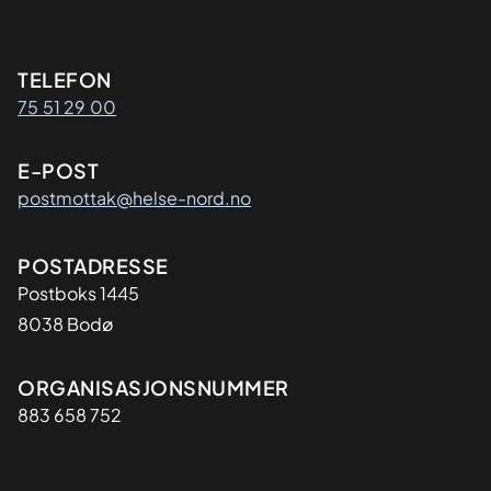
Kontaktinformasjon
TELEFON
75 51 29 00
E-POST
postmottak@helse-nord.no
Adresse
POSTADRESSE
Postboks 1445
8038 Bodø
Organisasjon
ORGANISASJONSNUMMER
883 658 752