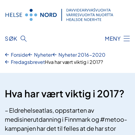
Hopp
til
innhold
SØK
MENY
Forside
Nyheter
Nyheter 2016-2020
Fredagsbrevet
Hva har vært viktig i 2017?
Hva har vært viktig i 2017?
– Eldrehelseatlas, oppstarten av
medisinerutdanning i Finnmark og #metoo-
kampanjen har det til felles at de har stor