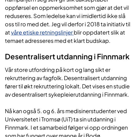
oppførsel en oppmerksomhet som gjør at det vil
reduseres. Som ledelse kan vi imidlertid ikke slå
oss til ro med det. Jeg vil derfor i 2018 ta initiativ til
at
våre etiske retningslinjer
blir oppdatert slik at
temaet adresseres med et klart budskap.
De
sentralisert utdanning i Finnmark
Vår store utfordring på kort og lang sikt er
rekruttering av fagfolk.
Desentralisert utdanning
fører til økt rekruttering lokalt. Det vises en studie
av desentralisert sykepleierutdanning i Finnmark.
Nå kan også 5. og 6. års medisinerstudenter ved
Universitetet i Tromsø (UiT) ta sin utdanning i
Finnmark.
I et samarbeid følger vi opp ordningen
som har fungert over mange år i Bodø.