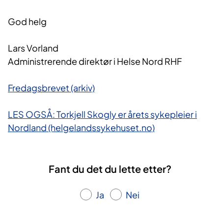
God helg
Lars Vorland
Administrerende direktør i Helse Nord RHF
Fredagsbrevet (arkiv)
LES OGSÅ: Torkjell Skogly er årets sykepleier i
Nordland (helgelandssykehuset.no)
Fant du det du lette etter?
Ja
Nei