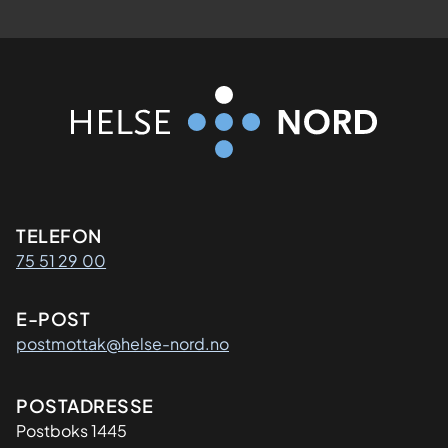
Kontaktinformasjon
TELEFON
75 51 29 00
E-POST
postmottak@helse-nord.no
Adresse
POSTADRESSE
Postboks 1445