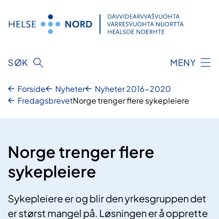
Hopp
til
innhold
SØK
MENY
Forside
Nyheter
Nyheter 2016-2020
Fredagsbrevet
Norge trenger flere sykepleiere
Norge trenger flere
sykepleiere
Sykepleiere er og blir den yrkesgruppen det
er størst mangel på. Løsningen er å opprette