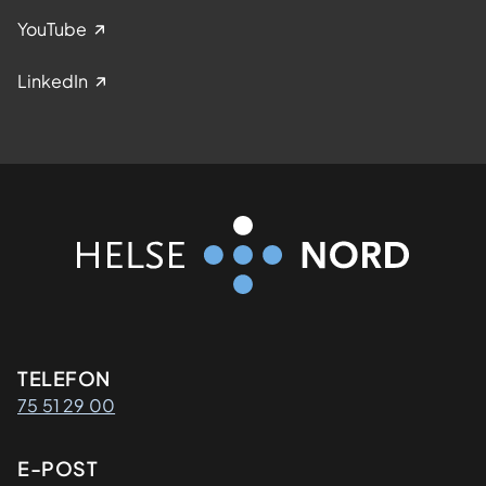
YouTube
LinkedIn
Kontaktinformasjon
TELEFON
75 51 29 00
E-POST