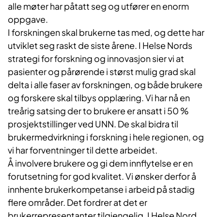
alle møter har påtatt seg og utfører en enorm
oppgave.
I forskningen skal brukerne tas med, og dette har
utviklet seg raskt de siste årene. I Helse Nords
strategi for forskning og innovasjon sier vi at
pasienter og pårørende i størst mulig grad skal
delta i alle faser av forskningen, og både brukere
og forskere skal tilbys opplæring. Vi har nå en
treårig satsing der to brukere er ansatt i 50 %
prosjektstillinger ved UNN. De skal bidra til
brukermedvirkning i forskning i hele regionen, og
vi har forventninger til dette arbeidet.
Å involvere brukere og gi dem innflytelse er en
forutsetning for god kvalitet. Vi ønsker derfor å
innhente brukerkompetanse i arbeid på stadig
flere områder. Det fordrer at det er
brukerrepresentanter tilgjengelig. I Helse Nord