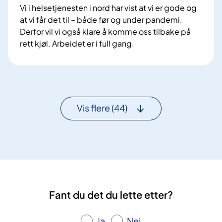
b
s
Vi i helsetjenesten i nord har vist at vi er gode og
i
k
at vi får det til – både før og under pandemi.
v
v
Derfor vil vi også klare å komme oss tilbake på
i
e
rett kjøl. Arbeidet er i full gang.
r
i
V
k
s
i
n
k
h
i
i
a
n
l
r
Vis flere
(44)
g
l
v
e
e
i
r
s
v
t
e
h
d
v
v
a
a
Fant du det du lette etter?
v
k
i
s
Ja
Nei
k