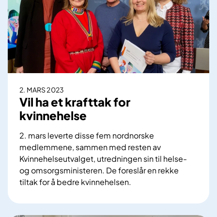
N
o
r
d
-
d
i
r
2. MARS 2023
e
Vil ha et krafttak for
k
kvinnehelse
t
ø
2. mars leverte disse fem nordnorske
r
medlemmene, sammen med resten av
e
Kvinnehelseutvalget, utredningen sin til helse-
n
og omsorgsministeren. De foreslår en rekke
t
tiltak for å bedre kvinnehelsen.
r
V
a
i
k
l