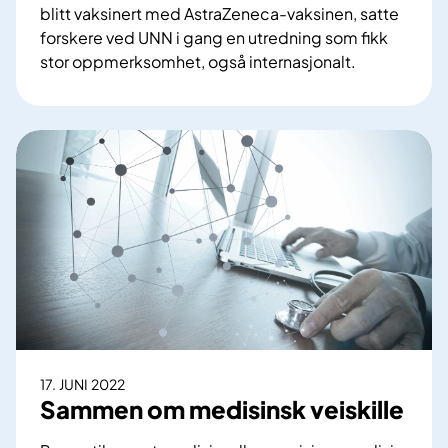
blitt vaksinert med AstraZeneca-vaksinen, satte
i
forskere ved UNN i gang en utredning som fikk
a
stor oppmerksomhet, også internasjonalt.
r
F
d
i
e
k
r
k
k
f
r
o
o
r
n
s
e
k
r
n
e
i
k
n
s
g
t
17. JUNI 2022
s
Sammen om medisinsk veiskille
r
p
a
r