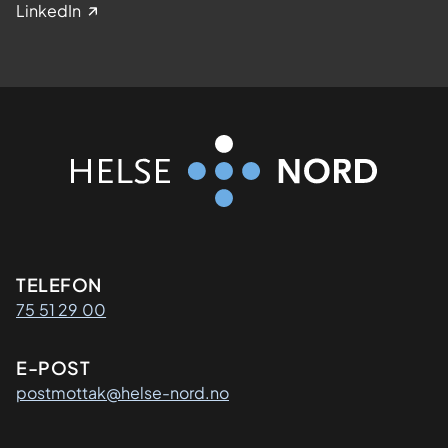
LinkedIn
Kontaktinformasjon
TELEFON
75 51 29 00
E-POST
postmottak@helse-nord.no