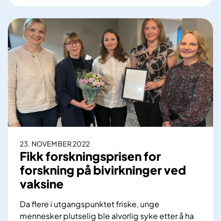
n
y
n
k
e
e
h
h
e
u
l
s
s
e
e
n
e
f
å
r
23. NOVEMBER 2022
2
Fikk forskningsprisen for
,
forskning på bivirkninger ved
5
vaksine
m
i
Da flere i utgangspunktet friske, unge
l
mennesker plutselig ble alvorlig syke etter å ha
l