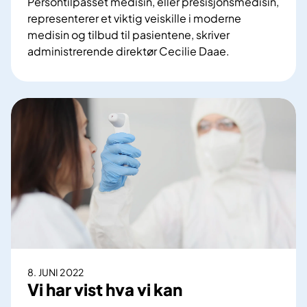
Persontilpasset medisin, eller presisjonsmedisin,
a
i
representerer et viktig veiskille i moderne
v
s
medisin og tilbud til pasientene, skriver
r
e
administrerende direktør Cecilie Daae.
e
n
S
g
f
a
j
o
m
e
r
m
r
f
e
i
o
n
n
r
o
g
s
m
e
k
m
n
n
e
i
d
n
i
g
s
8. JUNI 2022
p
i
Vi har vist hva vi kan
å
n