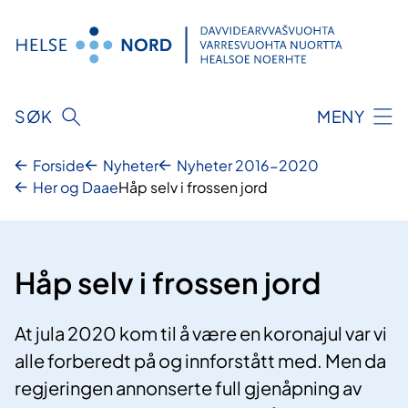
Hopp
til
innhold
SØK
MENY
Forside
Nyheter
Nyheter 2016-2020
Her og Daae
Håp selv i frossen jord
Håp selv i frossen jord
At jula 2020 kom til å være en koronajul var vi
alle forberedt på og innforstått med. Men da
regjeringen annonserte full gjenåpning av