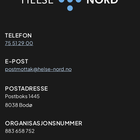
Kontaktinformasjon
TELEFON
75 51 29 00
E-POST
postmottak@helse-nord.no
Adresse
POSTADRESSE
Postboks 1445
8038 Bodø
Organisasjon
ORGANISASJONSNUMMER
883 658 752