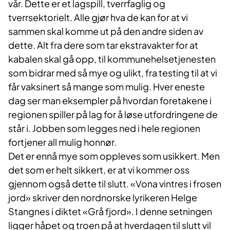
vår. Dette er et lagspill, tverrfaglig og
tverrsektorielt. Alle gjør hva de kan for at vi
sammen skal komme ut på den andre siden av
dette. Alt fra dere som tar ekstravakter for at
kabalen skal gå opp, til kommunehelsetjenesten
som bidrar med så mye og ulikt, fra testing til at vi
får vaksinert så mange som mulig. Hver eneste
dag ser man eksempler på hvordan foretakene i
regionen spiller på lag for å løse utfordringene de
står i. Jobben som legges ned i hele regionen
fortjener all mulig honnør.
Det er ennå mye som oppleves som usikkert. Men
det som er helt sikkert, er at vi kommer oss
gjennom også dette til slutt. «Vona vintres i frosen
jord» skriver den nordnorske lyrikeren Helge
Stangnes i diktet «Grå fjord». I denne setningen
ligger håpet og troen på at hverdagen til slutt vil