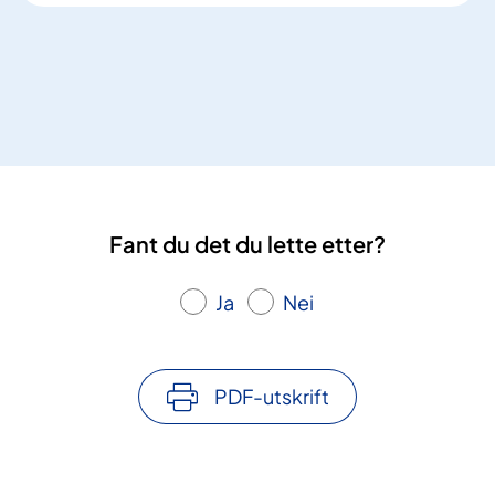
e
g
i
o
n
a
l
k
o
Fant du det du lette etter?
o
r
d
Ja
Nei
i
n
e
PDF-utskrift
r
e
n
d