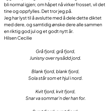
bli normal igjen; om håpet nå virker frosset, vil det
tine og oppfylles. Det tror jeg på.
Jeg har lyst til å avslutte med å dele dette diktet
med dere, og samtidig ønske dere alle sammen
en riktig god jul og et godt nytt år.
Hilsen Cecilie
Grå fjord, grå fjord,
Junisny over nysådd jord.
Blank fjord, blank fjord,
Sola står som et hjul i nord.
Kvit fjord, kvit fjord,
Snar va sommar’n der han for.