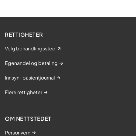
e
e
n
h
RETTIGHETER
e
t
Velg behandlingssted
(
R
Egenandel og betaling
K
E
Innsyn i pasientjournal
)
Flere rettigheter
OM NETTSTEDET
Personvern