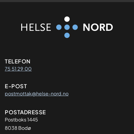
Kontaktinformasjon
TELEFON
75 51 29 00
E-POST
postmottak@helse-nord.no
Adresse
POSTADRESSE
Postboks 1445
8038 Bodø