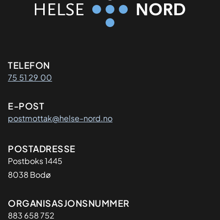
Kontaktinformasjon
TELEFON
75 51 29 00
E-POST
postmottak@helse-nord.no
Adresse
POSTADRESSE
Postboks 1445
8038 Bodø
Organisasjon
ORGANISASJONSNUMMER
883 658 752