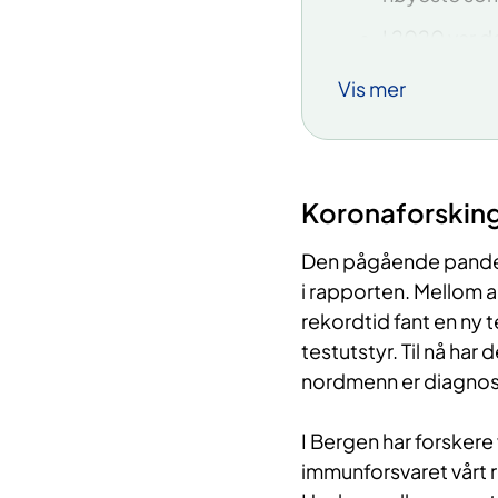
I 2020 var d
I 2020 blei 
Vis mer
kliniske stud
Koronaforskin
Den pågående pandem
i rapporten. Mellom a
rekordtid fant en ny
testutstyr. Til nå har
nordmenn er diagnos
I Bergen har forsker
immunforsvaret vårt 