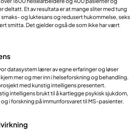
 over 1600 helsearbeidere og 400 pasienter og
eltatt. Et av resultata er at mange sliter med tung
et smaks- og luktesans og redusert hukommelse, seks
rt smitta. Det gjelder også de som ikke har vært
gens
hvor datasystem lærer av egne erfaringer og løser
jem mer og mer inn i helseforskning og behandling.
 prosjekt med kunstig intelligens presentert.
tig intelligens brukt til å kartlegge psykisk sjukdom,
og i forskning på immunforsvaret til MS-pasienter.
virkning