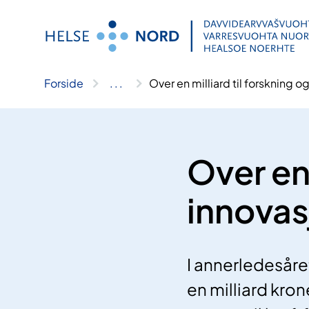
Hopp
til
innhold
Forside
..
.
Over en milliard til forskning o
Over en 
innovas
I annerledesåre
en milliard kron