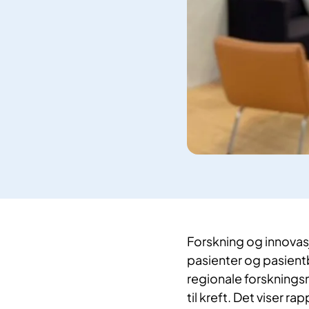
​Forskning og innovas
pasienter og pasientbe
regionale forsknings
til kreft. Det viser r