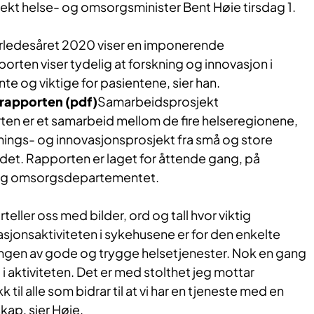
ekt helse- og omsorgsminister Bent Høie tirsdag 1.
erledesåret 2020 viser en imponerende
orten viser tydelig at forskning og innovasjon i
te og viktige for pasientene, sier han.
 rapporten (pdf)
​​​Samarbeidsprosjekt
ten er et samarbeid mellom de fire helseregionene,
nings- og innovasjonsprosjekt fra små og store
det. Rapporten er laget for åttende gang, på
 og omsorgsdepartementet.
eller oss med bilder, ord og tall hvor viktig
sjonsaktiviteten i sykehusene er for den enkelte
lingen av gode og trygge helsetjenester. Nok en gang
i aktiviteten. Det er med stolthet jeg mottar
 til alle som bidrar til at vi har en tjeneste med en
kap, sier Høie.