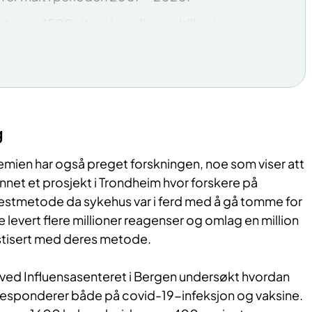
et over 4500 vitenskapelige publikasjoner
61 prosent av forskningsmidlene i RHF-ene tildelt
ier
g
ien har også preget forskningen, noe som viser att
nnet et prosjekt i Trondheim hvor forskere på
 testmetode da sykehus var i ferd med å gå tomme for
 de levert flere millioner reagenser og omlag en million
tisert med deres metode.
e ved Influensasenteret i Bergen undersøkt hvordan
responderer både på covid-19-infeksjon og vaksine.