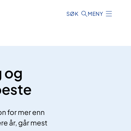
SØK
MENY
g og
beste
on for mer enn
re år, går mest