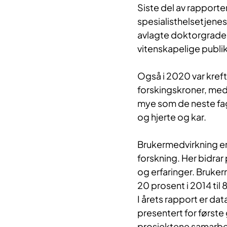
Siste del av rapporte
spesialisthelsetjenes
avlagte doktorgrader 
vitenskapelige publik
Også i 2020 var kreft
forskingskroner, med
mye som de neste fa
og hjerte og kar.
Brukermedvirkning er 
forskning. Her bidra
og erfaringer. Bruker
20 prosent i 2014 til 
I årets rapport er da
presentert for første
prosjektene samarbei