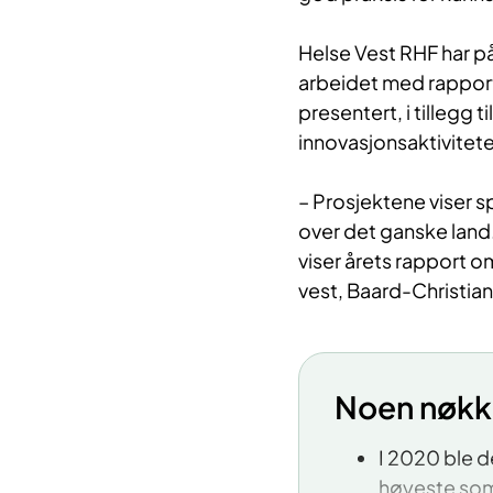
Helse Vest RHF har på
arbeidet med rapporten
presentert, i tillegg 
innovasjonsaktivitet
– Prosjektene viser s
over det ganske land
viser årets rapport om
vest, Baard-Christia
Noen nøkke
I 2020 ble d
høyeste som