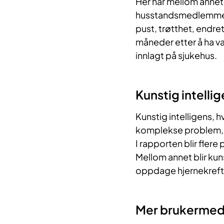
Her har mellom annet
husstandsmedlemmer d
pust, trøtthet, endr
måneder etter å ha væ
innlagt på sjukehus.
Kunstig intelli
Kunstig intelligens, 
komplekse problem, k
I rapporten blir flere
Mellom annet blir kuns
oppdage hjernekreft 
Mer brukermed