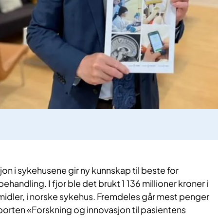
jon i sykehusene gir ny kunnskap til beste for
handling. I fjor ble det brukt 1 136 millioner kroner i
midler, i norske sykehus. Fremdeles går mest penger
apporten «Forskning og innovasjon til pasientens