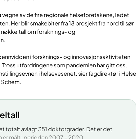
 vegne av de fire regionale helseforetakene, ledet
. Her blir smakebiter fra 18 prosjekt fra nord til sør
til nøkkeltall om forsknings- og
en.
pennvidden i forsknings- og innovasjonsaktiviteten
. Tross utfordringene som pandemien har gitt oss,
stillingsevnen i helsevesenet, sier fagdirektør i Helse
n Schem.
ltall
et totalt avlagt 351 doktorgrader. Det er det
 er målt i perioden 2007 – 2020.