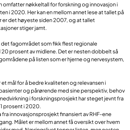
n omfatter nøkkeltall for forskning og innovasjon i
ten i 2020. Her kan en mellom annet lese at tallet på
er det høyeste siden 2007, og at tallet
asjoner stiger jamt.
 det fagområdet som fikk flest regionale
 20 prosent av midlene. Det er nesten dobbelt så
gområdene på listen som er hjerne og nervesystem,
et mål for å bedre kvaliteten og relevansen i
r pasienter og pårørende med sine perspektiv, behov
medvirkning i forskningsprosjekt har steget jevnt fra
81 prosent i 2020.
ta fra innovasjonsprosjekt finansiert av RHF-ene
 gang. Målet er mellom annet få oversikt over hvem
der med. Næringslivet topper listen, men nesten