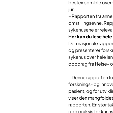
beste» som ble overr
juni.
– Rapporten fra ann
omstillingsevne. Rapp
sykehusene er relevan
Her kan du lese hele
Den nasjonale rappor
og presenterer forsk
sykehus over hele lan
oppdrag fra Helse-
– Denne rapporten fort
forsknings- og innova
pasient, og for utvik
viser den mangfoldet 
rapporten. En stor takk
god praksis for kunns