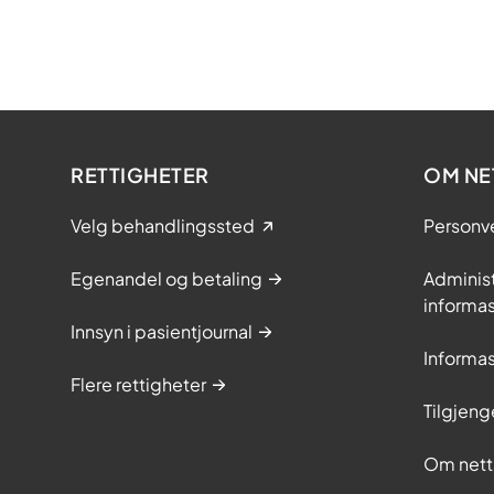
RETTIGHETER
OM NE
Velg behandlingssted
Personv
Egenandel og betaling
Adminis
informa
Innsyn i pasientjournal
Informa
Flere rettigheter
Tilgjeng
Om nett