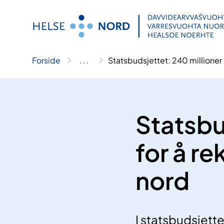
Hopp
til
innhold
Forside
..
.
Statsbudsjettet: 240 millioner å
Statsbud
for å re
nord
I statsbudsjett