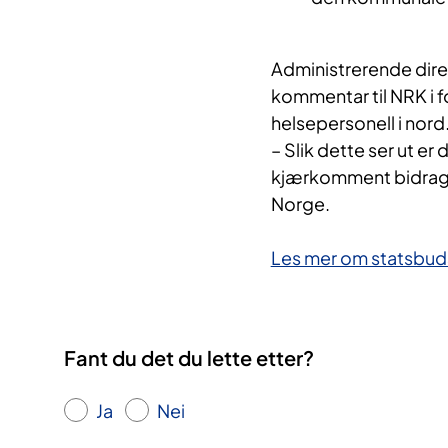
Administrerende dire
kommentar til NRK i f
helsepersonell i nord
– Slik dette ser ut er
kjærkomment bidrag fo
Norge.
Les mer om statsbuds
Fant du det du lette etter?
Ja
Nei