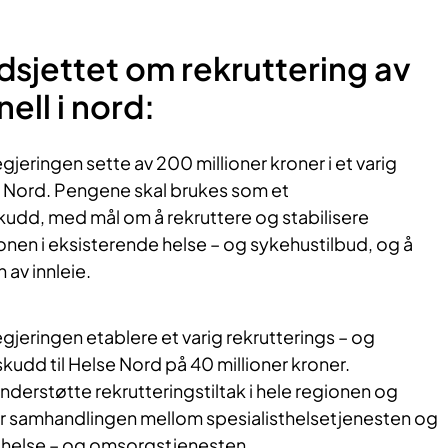
dsjettet om rekruttering av
ell i nord:
gjeringen sette av 200 millioner kroner i et varig
se Nord. Pengene skal brukes som et
skudd, med mål om å rekruttere og stabilisere
onen i eksisterende helse – og sykehustilbud, og å
av innleie.
egjeringen etablere et varig rekrutterings – og
kudd til Helse Nord på 40 millioner kroner.
understøtte rekrutteringstiltak i hele regionen og
er samhandlingen mellom spesialisthelsetjenesten og
helse – og omsorgstjenesten.