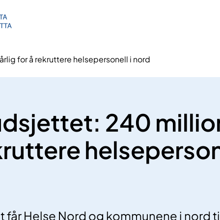
rlig for å rekruttere helsepersonell i nord
sjettet: 240 million
kruttere helsepersone
et får Helse Nord og kommunene i nord 