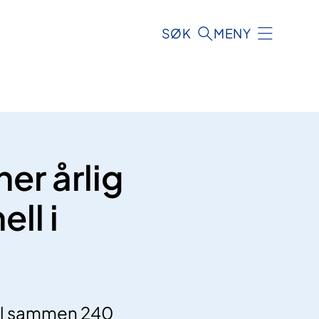
SØK
MENY
er årlig
ll i
til sammen 240