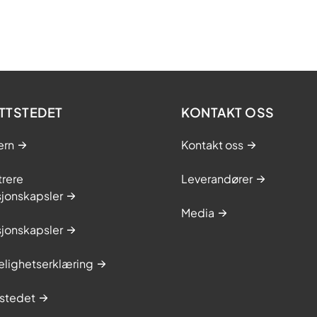
TTSTEDET
KONTAKT OSS
ern
Kontakt oss
trere
Leverandører
sjonskapsler
Media
sjonskapsler
elighetserklæring
stedet