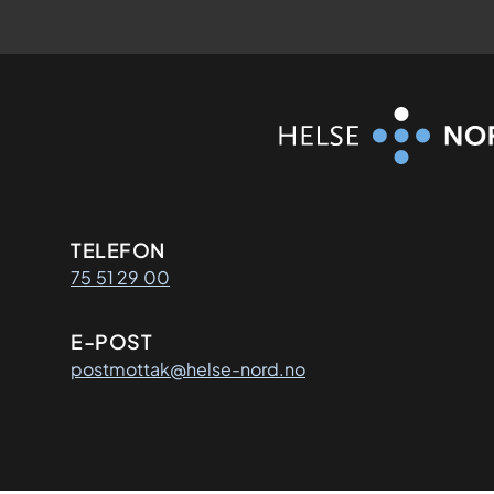
Kontaktinformasjon
TELEFON
75 51 29 00
E-POST
postmottak@helse-nord.no