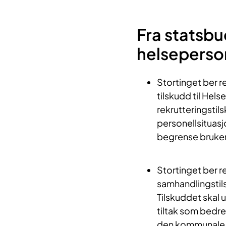
Fra statsbu
helseperson
Stortinget ber re
tilskudd til Hel
rekrutteringstil
personellsituasj
begrense bruken 
Stortinget ber r
samhandlingstils
Tilskuddet skal 
tiltak som bedr
den kommunale 