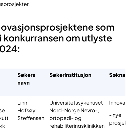
gsprosjekter.
nnovasjonsprosjektene som
i konkurransen om utlyste
2024:
Søkers
Søkerinstitusjon
Søknad
navn
Linn
Universitetssykehuset
Innovas
se
Hofsøy
Nord-Norge Nevro-,
- nye
kutt
Steffensen
ortopedi- og
prosjek
kk
rehabiliteringsklinikken