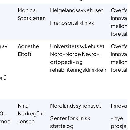
Monica
Helgelandssykehuset
Overfør
Storkjørren
innovas
Prehospital klinikk
mellom
foretak
 av
Agnethe
Universitetssykehuset
Overfør
Eltoft
Nord-Norge Nevro-,
innovas
ortopedi- og
mellom
rehabiliteringsklinikken
foretak
r å
Nina
Nordlandssykehuset
Innovas
0 –
Nedregård
Senter for klinisk
- nye
g med
Jensen
støtte og
prosjek