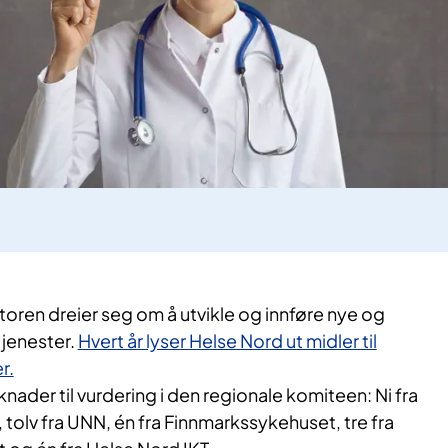
toren dreier seg om å utvikle og innføre nye og
jenester.
Hvert år lyser Helse Nord ut midler til
r.
knader til vurdering i den regionale komiteen: Ni fra
olv fra UNN, én fra Finnmarkssykehuset, tre fra