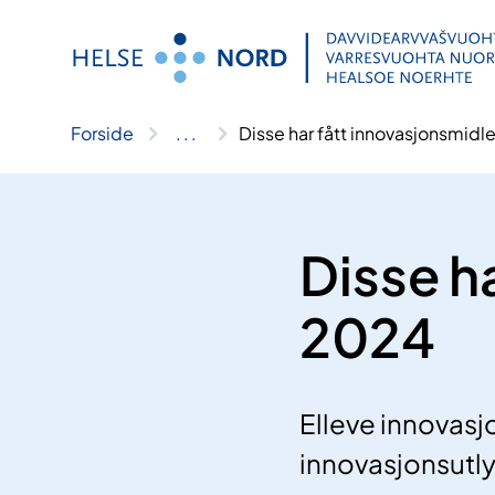
Hopp
til
innhold
Forside
..
.
Disse har fått innovasjonsmidl
Disse h
2024
Elleve innovasj
innovasjonsutl