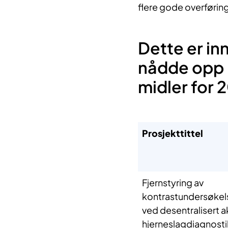
flere gode overførin
Dette er i
nådde opp 
midler for 
Prosjekttittel
Fjernstyring av
kontrastundersøkel
ved desentralisert a
hjerneslagdiagnosti