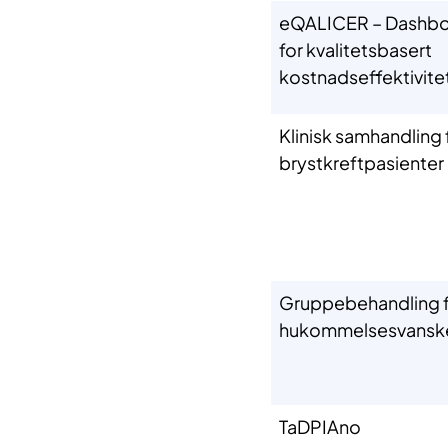
eQALICER – Dashb
for kvalitetsbasert
kostnadseffektivite
Klinisk samhandling 
brystkreftpasienter
Gruppebehandling f
hukommelsesvansk
TaDPIAno