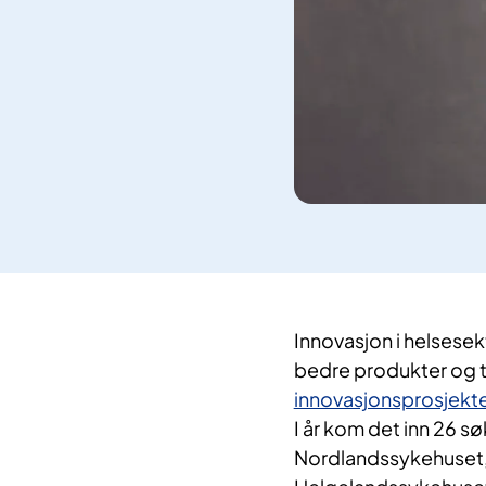
Innovasjon i helsesek
bedre produkter og t
innovasjonsprosjekte
I år kom det inn 26 sø
Nordlandssykehuset, t