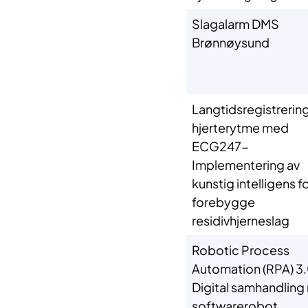
Slagalarm DMS
Brønnøysund
Langtidsregistrering
hjerterytme med
ECG247-
Implementering av
kunstig intelligens fo
forebygge
residivhjerneslag
Robotic Process
Automation (RPA) 3.
Digital samhandlin
softwarerobot