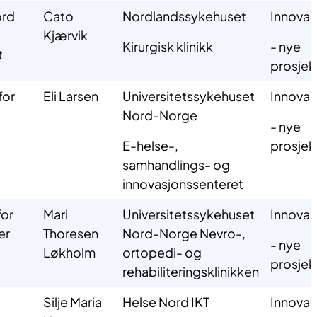
ord
Cato
Nordlandssykehuset
Innovas
Kjærvik
Kirurgisk klinikk
- nye
t
prosjek
for
Eli Larsen
Universitetssykehuset
Innovas
Nord-Norge
- nye
E-helse-,
prosjek
samhandlings- og
innovasjonssenteret
or
Mari
Universitetssykehuset
Innovas
er
Thoresen
Nord-Norge Nevro-,
- nye
Løkholm
ortopedi- og
prosjek
rehabiliteringsklinikken
Silje Maria
Helse Nord IKT
Innovas