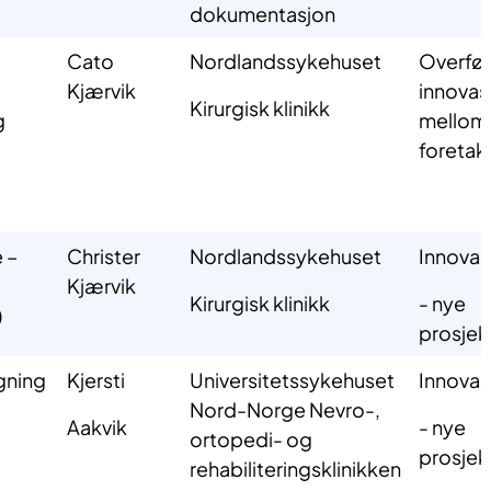
dokumentasjon
l
Cato
Nordlandssykehuset
Overfør
Kjærvik
innovas
Kirurgisk klinikk
g
mellom
foretak
 –
Christer
Nordlandssykehuset
Innovas
Kjærvik
Kirurgisk klinikk
- nye
)
prosjek
gning
Kjersti
Universitetssykehuset
Innovas
Nord-Norge Nevro-,
Aakvik
- nye
ortopedi- og
prosjek
rehabiliteringsklinikken