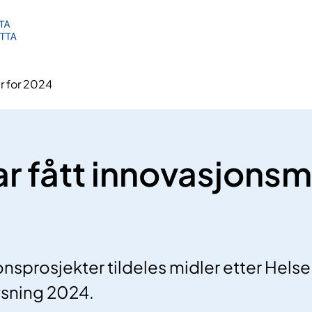
er for 2024
ar fått innovasjonsmi
onsprosjekter tildeles midler etter Hels
ysning 2024.