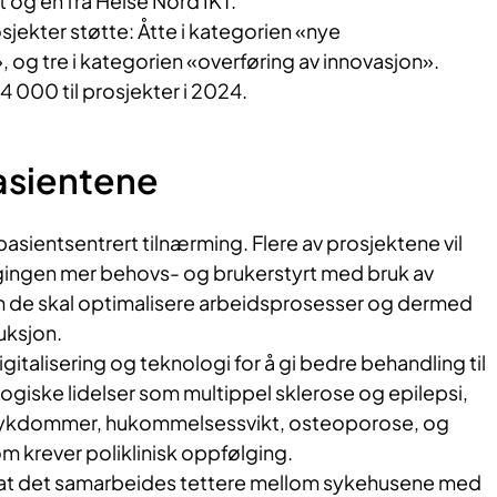
og én fra Helse Nord IKT.
osjekter støtte: Åtte i kategorien «nye
 og tre i kategorien «overføring av innovasjon».
34 000 til prosjekter i 2024.
asientene
 pasientsentrert tilnærming. Flere av prosjektene vil
gingen mer behovs- og brukerstyrt med bruk av
m de skal optimalisere arbeidsprosesser og dermed
uksjon.
gitalisering og teknologi for å gi bedre behandling til
giske lidelser som multippel sklerose og epilepsi,
arsykdommer, hukommelsessvikt, osteoporose, og
m krever poliklinisk oppfølging.
 at det samarbeides tettere mellom sykehusene med