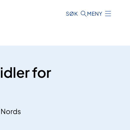
SØK
MENY
dler for
e Nords