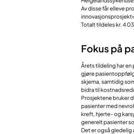
Helgelandssykehuset 
Av disse får elleve pr
innovasjonsprosjekt»,
Totalt tildeles kr. 4 0
Fokus på p
Årets tildeling har en
gjøre pasientoppføl
skjema, samtidig so
bidra til kostnadsred
Prosjektene bruker di
pasienter med nevrolo
kreft, hjerte- og k
generelt pasienter so
Det er også gledelig