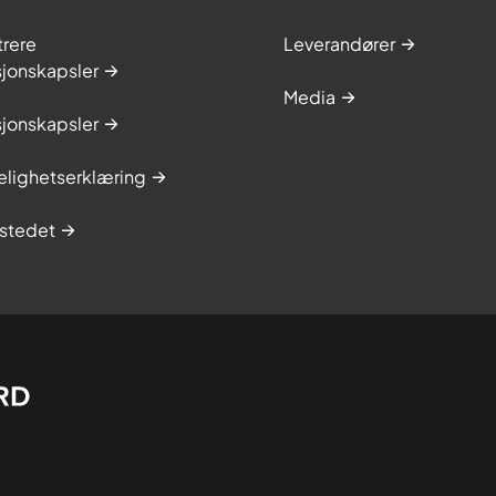
trere
Leverandører
sjonskapsler
Media
sjonskapsler
elighetserklæring
stedet