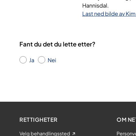
Hannisdal.
Last ned bilde av Kim
Fant du det du lette etter?
Ja
Nei
RETTIGHETER
OM NE
Velg behandlingssted
Personv