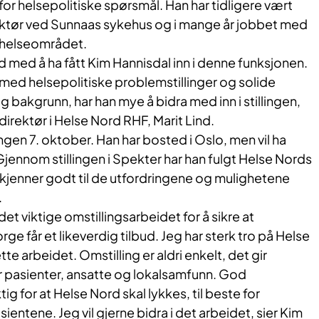
or helsepolitiske spørsmål. Han har tidligere vært
tør ved Sunnaas sykehus og i mange år jobbet med
 helseområdet.
d med å ha fått Kim Hannisdal inn i denne funksjonen.
med helsepolitiske problemstillinger og solide
bakgrunn, har han mye å bidra med inn i stillingen,
direktør i Helse Nord RHF, Marit Lind.
llingen 7. oktober. Han har bosted i Oslo, men vil ha
jennom stillingen i Spekter har han fulgt Helse Nords
 kjenner godt til de utfordringene og mulighetene
.
 det viktige omstillingsarbeidet for å sikre at
e får et likeverdig tilbud. Jeg har sterk tro på Helse
te arbeidet. Omstilling er aldri enkelt, det gir
r pasienter, ansatte og lokalsamfunn. God
g for at Helse Nord skal lykkes, til beste for
entene. Jeg vil gjerne bidra i det arbeidet, sier Kim