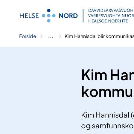
Hopp
til
innhold
Forside
..
.
Kim Hannisdal blir kommunikas
Kim Han
kommun
Kim Hannisdal (
og samfunnskon