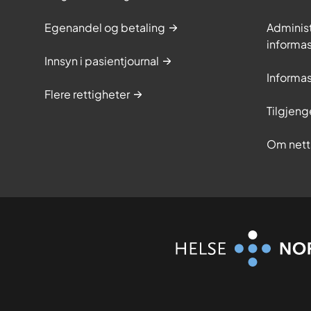
Egenandel og betaling
Adminis
informa
Innsyn i pasientjournal
Informa
Flere rettigheter
Tilgjeng
Om nett