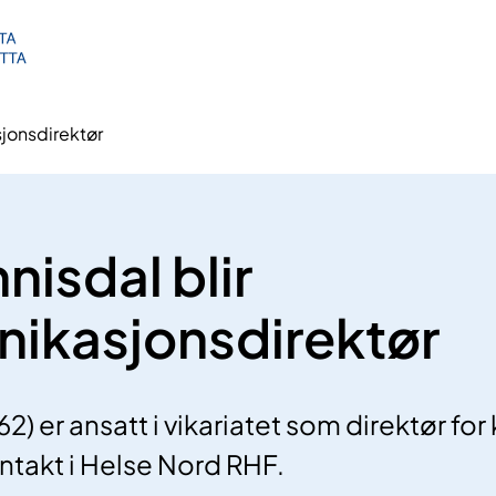
jonsdirektør
nisdal blir
ikasjonsdirektør
62) er ansatt i vikariatet som direktør f
takt i Helse Nord RHF.