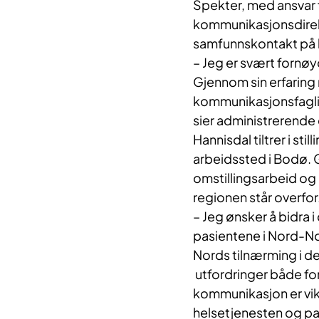
Spekter, med ansvar f
kommunikasjonsdirek
samfunnskontakt på
– Jeg er svært fornøy
Gjennom sin erfaring 
kommunikasjonsfaglig 
sier administrerende 
Hannisdal tiltrer i sti
arbeidssted i Bodø. G
omstillingsarbeid og
regionen står overfor
– Jeg ønsker å bidra i
pasientene i Nord-Norg
Nords tilnærming i det
utfordringer både fo
kommunikasjon er vikti
helsetjenesten og pasi