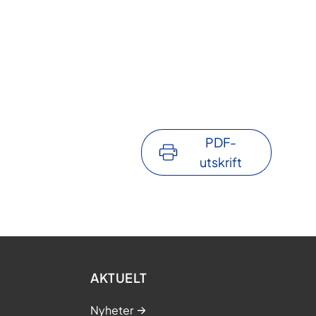
PDF-
utskrift
AKTUELT
Nyheter