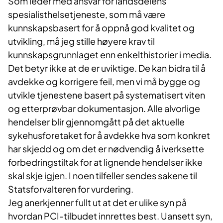
Som leder med ansvar for landsdelens
spesialisthelsetjeneste, som må være
kunnskapsbasert for å oppnå god kvalitet og
utvikling, må jeg stille høyere krav til
kunnskapsgrunnlaget enn enkelthistorier i media.
Det betyr ikke at de er uviktige. De kan bidra til å
avdekke og korrigere feil, men vi må bygge og
utvikle tjenestene basert på systematisert viten
og etterprøvbar dokumentasjon. Alle alvorlige
hendelser blir gjennomgått på det aktuelle
sykehusforetaket for å avdekke hva som konkret
har skjedd og om det er nødvendig å iverksette
forbedringstiltak for at lignende hendelser ikke
skal skje igjen. I noen tilfeller sendes sakene til
Statsforvalteren for vurdering.
Jeg anerkjenner fullt ut at det er ulike syn på
hvordan PCI-tilbudet innrettes best. Uansett syn,