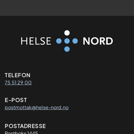
Kontaktinformasjon
TELEFON
75 51 29 00
E-POST
postmottak@helse-nord.no
Adresse
POSTADRESSE
Postboks 1445