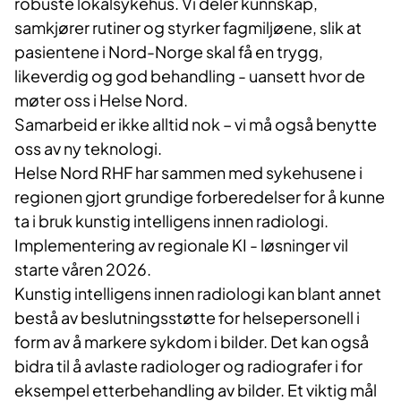
robuste lokalsykehus. Vi deler kunnskap,
samkjører rutiner og styrker fagmiljøene, slik at
pasientene i Nord-Norge skal få en trygg,
likeverdig og god behandling - uansett hvor de
møter oss i Helse Nord.
Samarbeid er ikke alltid nok – vi må også benytte
oss av ny teknologi.
Helse Nord RHF har sammen med sykehusene i
regionen gjort grundige forberedelser for å kunne
ta i bruk kunstig intelligens innen radiologi.
Implementering av regionale KI - løsninger vil
starte våren 2026.
Kunstig intelligens innen radiologi kan blant annet
bestå av beslutningsstøtte for helsepersonell i
form av å markere sykdom i bilder. Det kan også
bidra til å avlaste radiologer og radiografer i for
eksempel etterbehandling av bilder. Et viktig mål