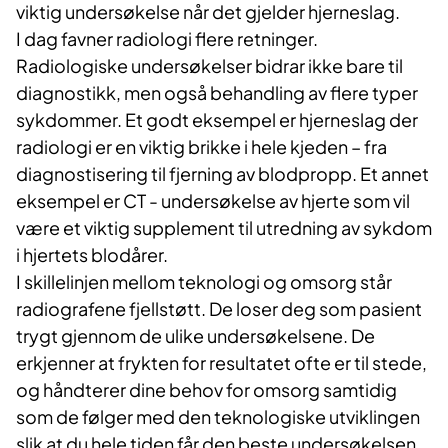
viktig undersøkelse når det gjelder hjerneslag.
I dag favner radiologi flere retninger.
Radiologiske undersøkelser bidrar ikke bare til
diagnostikk, men også behandling av flere typer
sykdommer. Et godt eksempel er hjerneslag der
radiologi er en viktig brikke i hele kjeden – fra
diagnostisering til fjerning av blodpropp. Et annet
eksempel er CT - undersøkelse av hjerte som vil
være et viktig supplement til utredning av sykdom
i hjertets blodårer.
I skillelinjen mellom teknologi og omsorg står
radiografene fjellstøtt. De loser deg som pasient
trygt gjennom de ulike undersøkelsene. De
erkjenner at frykten for resultatet ofte er til stede,
og håndterer dine behov for omsorg samtidig
som de følger med den teknologiske utviklingen
slik at du hele tiden får den beste undersøkelsen