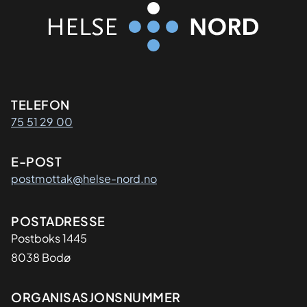
Kontaktinformasjon
TELEFON
75 51 29 00
E-POST
postmottak@helse-nord.no
Adresse
POSTADRESSE
Postboks 1445
8038 Bodø
Organisasjon
ORGANISASJONSNUMMER