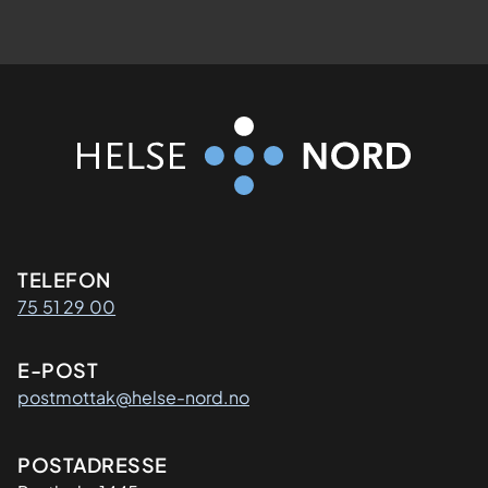
Kontaktinformasjon
TELEFON
75 51 29 00
E-POST
postmottak@helse-nord.no
Adresse
POSTADRESSE