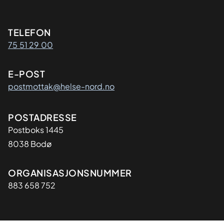
Kontaktinformasjon
TELEFON
75 51 29 00
E-POST
postmottak@helse-nord.no
Adresse
POSTADRESSE
Postboks 1445
8038 Bodø
Organisasjon
ORGANISASJONSNUMMER
883 658 752