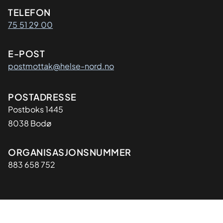
Kontaktinformasjon
TELEFON
75 51 29 00
E-POST
postmottak@helse-nord.no
Adresse
POSTADRESSE
Postboks 1445
8038 Bodø
Organisasjon
ORGANISASJONSNUMMER
883 658 752