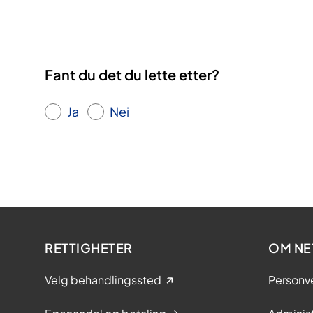
Fant du det du lette etter?
Ja
Nei
RETTIGHETER
OM NE
Velg behandlingssted
Personv