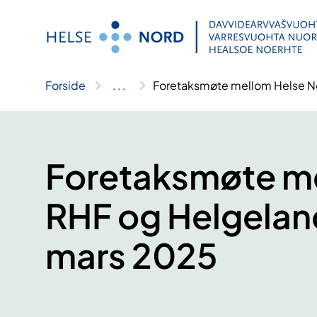
Hopp
til
innhold
Forside
..
.
Foretaksmøte mellom Helse N
Foretaksmøte me
RHF og Helgelan
mars 2025