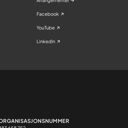
Arrangementer
Facebook
YouTube
LinkedIn
Organisasjon
ORGANISASJONSNUMMER
883 658 752