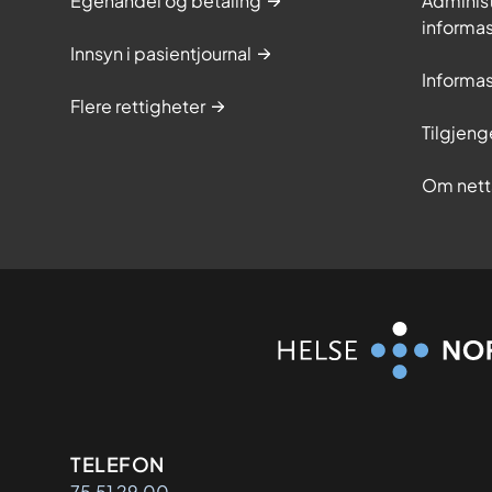
Egenandel og betaling
Adminis
informa
Innsyn i pasientjournal
Informa
Flere rettigheter
Tilgjeng
Om nett
Kontaktinformasjon
TELEFON
75 51 29 00