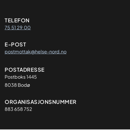
Kontaktinformasjon
TELEFON
75 51 29 00
E-POST
postmottak@helse-nord.no
Adresse
POSTADRESSE
Postboks 1445
8038 Bodø
Organisasjon
ORGANISASJONSNUMMER
883 658 752