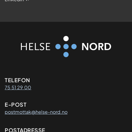
Kontaktinformasjon
TELEFON
75 51 29 00
E-POST
postmottak@helse-nord.no
Adresse
POSTADRESSE