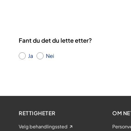
Fant du det du lette etter?
Ja
Nei
RETTIGHETER
OM NE
Velg behandlingssted
Personv