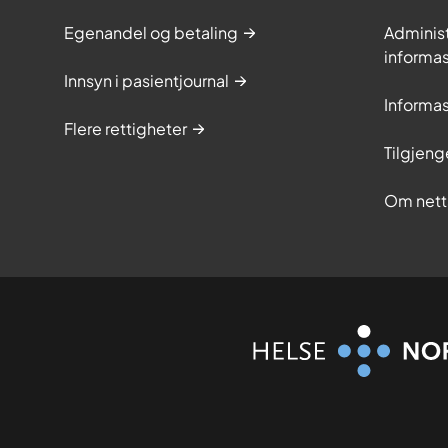
Egenandel og betaling
Adminis
informa
Innsyn i pasientjournal
Informa
Flere rettigheter
Tilgjeng
Om nett