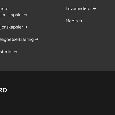
trere
Leverandører
sjonskapsler
Media
sjonskapsler
elighetserklæring
stedet