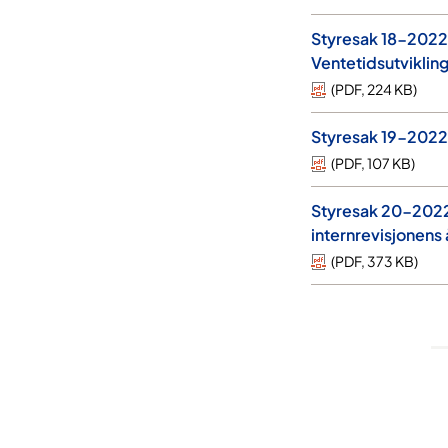
Styresak 18-2022 
Ventetidsutvikling
(
PDF
,
224 KB
)
Styresak 19-2022
(
PDF
,
107 KB
)
Styresak 20-2022 
internrevisjonens 
(
PDF
,
373 KB
)