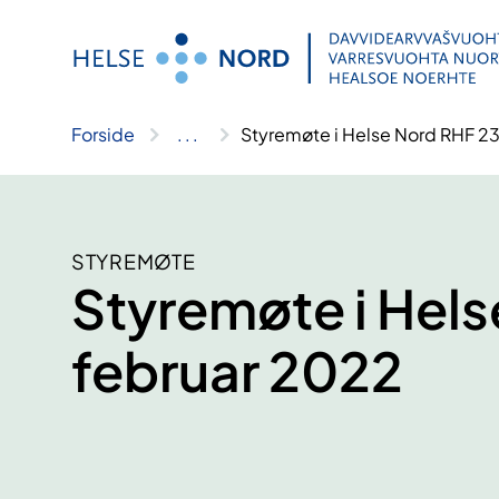
Hopp
til
innhold
Forside
..
.
Styremøte i Helse Nord RHF 23
STYREMØTE
Styremøte i Hels
februar 2022