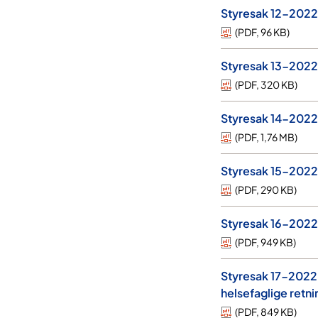
Styresak 12-2022 
(
PDF
,
96 KB
)
Styresak 13-2022 
(
PDF
,
320 KB
)
Styresak 14-2022
(
PDF
,
1,76 MB
)
Styresak 15-2022
(
PDF
,
290 KB
)
Styresak 16-2022
(
PDF
,
949 KB
)
Styresak 17-2022 
helsefaglige retni
(
PDF
,
849 KB
)