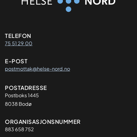
Kontaktinformasjon
TELEFON
75 51 29 00
E-POST
postmottak@helse-nord.no
Adresse
POSTADRESSE
Postboks 1445
8038 Bodø
Organisasjon
ORGANISASJONSNUMMER
883 658 752