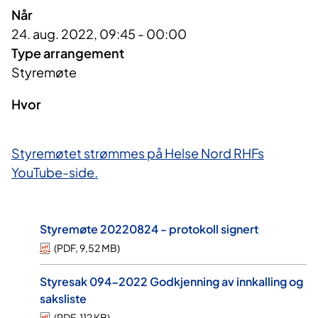
Når
24. aug. 2022, 09:45 - 00:00
Type arrangement
Styremøte
Hvor
Styremøtet strømmes på Helse Nord RHFs
YouTube-side.
Styremøte 20220824 - protokoll signert
(
PDF
,
9,52 MB
)
Styresak 094-2022 Godkjenning av innkalling og
saksliste
(
PDF
,
112 KB
)