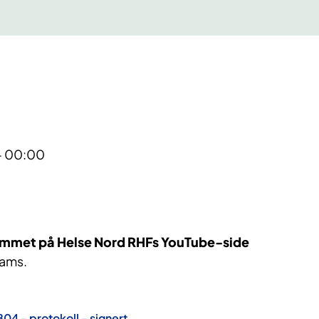
 - 00:00
ømmet på Helse Nord RHFs YouTube-side
eams.
4 - protokoll - signert