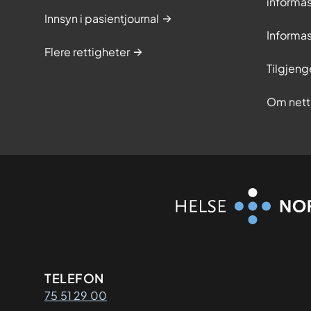
informa
Innsyn i pasientjournal
Informa
Flere rettigheter
Tilgjeng
Om nett
Kontaktinformasjon
TELEFON
75 51 29 00