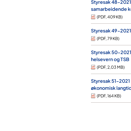
Styresak 48-2021
samarbeidende 
(
PDF
,
409 KB
)
Styresak 49-2021
(
PDF
,
79 KB
)
Styresak 50-2021 P
helsevern og TSB
(
PDF
,
2,03 MB
)
Styresak 51-2021 R
økonomisk langti
(
PDF
,
164 KB
)