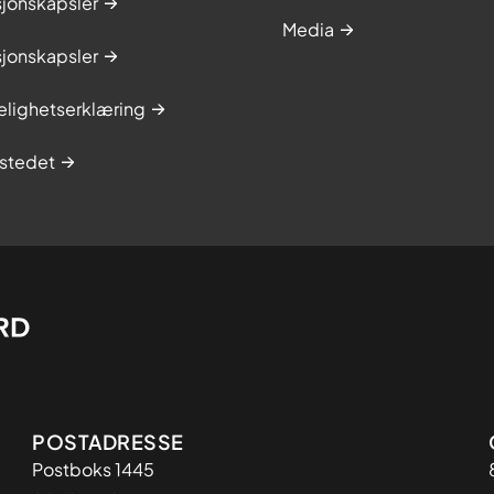
sjonskapsler
Media
sjonskapsler
elighetserklæring
stedet
Adresse
POSTADRESSE
Postboks 1445