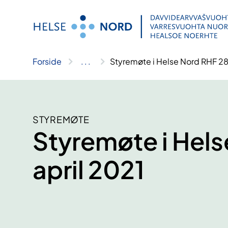
Hopp
til
innhold
Forside
..
.
Styremøte i Helse Nord RHF 28.
STYREMØTE
Styremøte i Hels
april 2021