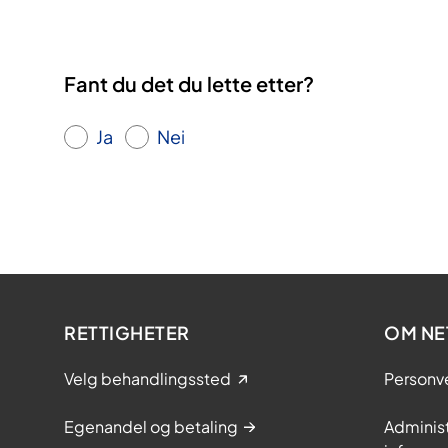
Fant du det du lette etter?
Ja
Nei
RETTIGHETER
OM NE
Velg behandlingssted
Personv
Egenandel og betaling
Adminis