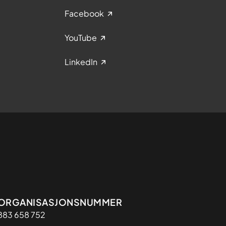
Facebook
YouTube
LinkedIn
Organisasjon
ORGANISASJONSNUMMER
883 658 752