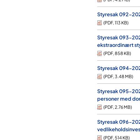
Styresak 092-2023
(
PDF
,
113 KB
)
Styresak 093-2023
ekstraordinært st
(
PDF
,
858 KB
)
Styresak 094-202
(
PDF
,
3.48 MB
)
Styresak 095-2023
personer med dom 
(
PDF
,
2.76 MB
)
Styresak 096-202
vedlikeholdsinves
(
PDF
,
514 KB
)