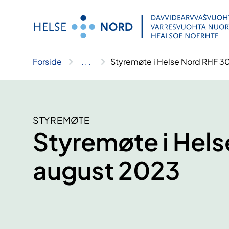
Hopp
til
innhold
Forside
..
.
Styremøte i Helse Nord RHF 3
STYREMØTE
Styremøte i Hels
august 2023