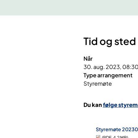
Tid og sted
Når
30. aug. 2023, 08:30
Type arrangement
Styremøte
Du kan
følge styrem
Styremøte 2023083
(
PDF
,
4.2 MB
)