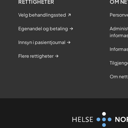
RETTIGHETER
OM NE
Velg behandlingssted
Personv
Egenandel og betaling
Adminis
informa
Innsyn i pasientjournal
Informa
Flere rettigheter
Tilgjeng
Om nett