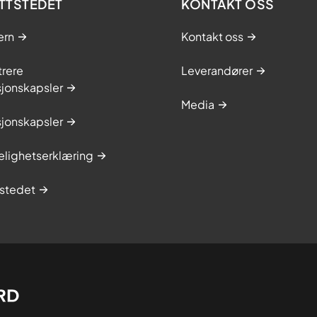
TTSTEDET
KONTAKT OSS
ern
Kontakt oss
trere
Leverandører
sjonskapsler
Media
sjonskapsler
elighetserklæring
stedet