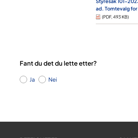
Styresak 101-2023
ad. Tomtevalg fo
(
PDF
,
493 KB
)
Fant du det du lette etter?
Ja
Nei