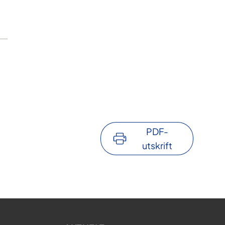
PDF-
utskrift