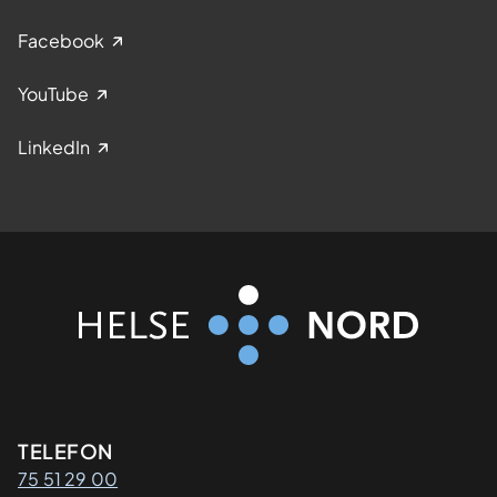
Facebook
YouTube
LinkedIn
Kontaktinformasjon
TELEFON
75 51 29 00