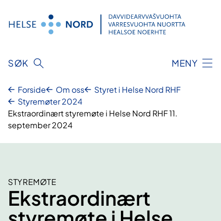
Hopp
til
innhold
SØK
MENY
Forside
Om oss
Styret i Helse Nord RHF
Styremøter 2024
Ekstraordinært styremøte i Helse Nord RHF 11.
september 2024
STYREMØTE
Ekstraordinært
styremøte i Helse