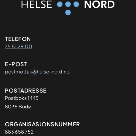
Kontaktinformasjon
TELEFON
75 51 29 00
E-POST
postmottak@helse-nord.no
Adresse
POSTADRESSE
Postboks 1445
8038 Bodø
Organisasjon
ORGANISASJONSNUMMER
883 658 752