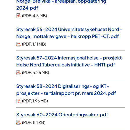
Norge, Breivika - arealplan, oppdatering
2024.pdf
(
PDF
,
4.3 MB
)
Styresak 56-2024 Universitetssykehuset Nord-
Norge, mottak av gave - helkropp PET-CT.pdf
(
PDF
,
1.11 MB
)
Styresak 57-2024 Internasjonal helse - prosjekt
Helse Nord Tuberculosis Initiative - HNTI.pdf
(
PDF
,
5.26 MB
)
Styresak 58-2024 Digitaliserings- og IKT-
prosjekter - tertialrapport pr. mars 2024.pdf
(
PDF
,
1.96 MB
)
Styresak 60-2024 Orienteringssaker.pdf
(
PDF
,
114 KB
)