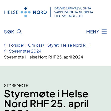
Hopp
til
innhold
SØK
MENY
Forside
Om oss
Styret i Helse Nord RHF
Styremøter 2024
Styremøte i Helse Nord RHF 25. april 2024
STYREMØTE
Styremøte i Helse
Nord RHF 25. april