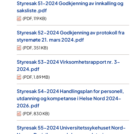
Styresak 51-2024 Godkjenning av innkalling og
saksliste.pdf
(
PDF
,
119 KB
)
Styresak 52-2024 Godkjenning av protokoll fra
styremøte 21. mars 2024.pdf
(
PDF
,
351 KB
)
Styresak 53-2024 Virksomhetsrapport nr. 3-
2024.pdf
(
PDF
,
1.89 MB
)
Styresak 54-2024 Handlingsplan for personell,
utdanning og kompetanse i Helse Nord 2024-
2026.pdf
(
PDF
,
830 KB
)
Styresak 55-2024 Universitetssykehuset Nord-