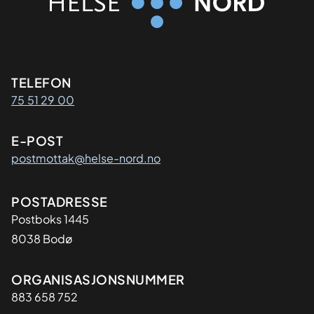
Kontaktinformasjon
TELEFON
75 51 29 00
E-POST
postmottak@helse-nord.no
Adresse
POSTADRESSE
Postboks 1445
8038 Bodø
Organisasjon
ORGANISASJONSNUMMER
883 658 752