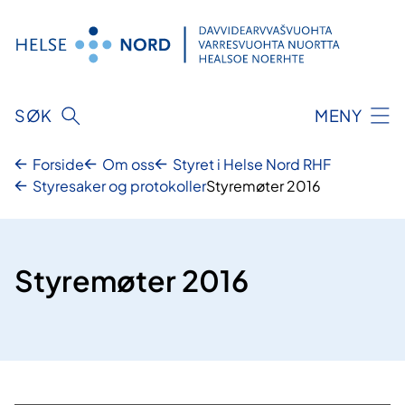
Hopp
til
innhold
SØK
MENY
Forside
Om oss
Styret i Helse Nord RHF
Styresaker og protokoller
Styremøter 2016
Styremøter 2016