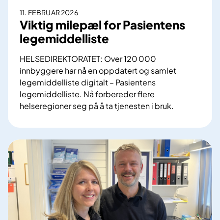
g
e
11. FEBRUAR 2026
P
n
Viktig milepæl for Pasientens
a
t
legemiddelliste
s
e
i
n
HELSEDIREKTORATET: Over 120 000
e
s
innbyggere har nå en oppdatert og samlet
n
l
legemiddelliste digitalt – Pasientens
t
e
legemiddelliste. Nå forbereder flere
e
g
helseregioner seg på å ta tjenesten i bruk.
n
e
V
s
m
i
l
i
k
e
d
t
g
d
i
e
e
g
m
l
m
i
l
i
d
i
l
d
s