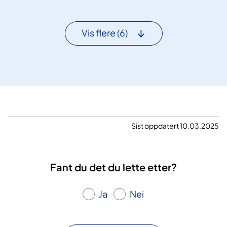
s
æ
i
r
e
Vis flere
(6)
n
t
e
n
s
l
e
g
Sist oppdatert 10.03.2025
e
m
i
Fant du det du lette etter?
d
d
Ja
Nei
e
l
l