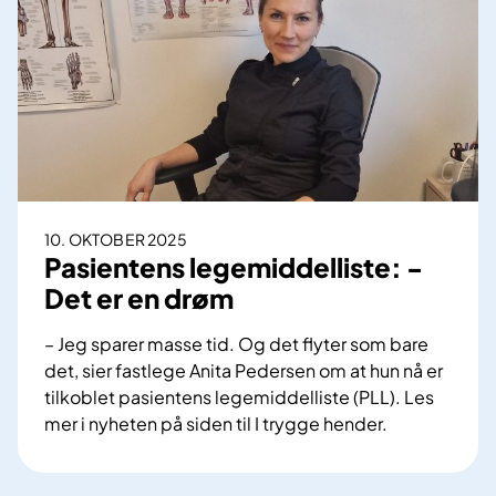
t
i
i
d
d
o
o
s
s
e
e
t
i
l
g
10. OKTOBER 2025
l
Pasientens legemiddelliste: -
e
Det er en drøm
d
e
– Jeg sparer masse tid. Og det flyter som bare
o
det, sier fastlege Anita Pedersen om at hun nå er
g
tilkoblet pasientens legemiddelliste (PLL). Les
b
mer i nyheten på siden til I trygge hender.
e
P
s
a
v