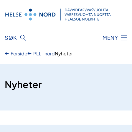
Hopp
til
innhold
SØK
MENY
Forside
PLL i nord
Nyheter
Nyheter