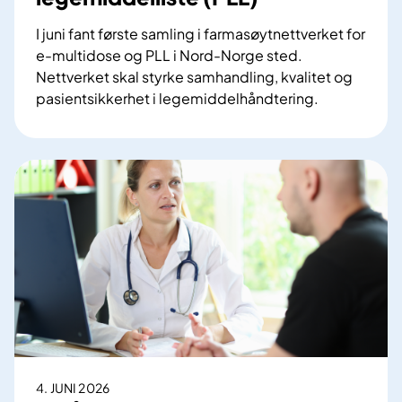
I juni fant første samling i farmasøytnettverket for
e-multidose og PLL i Nord-Norge sted.
Nettverket skal styrke samhandling, kvalitet og
pasientsikkerhet i legemiddelhåndtering.
F
a
r
m
a
s
ø
y
t
n
e
t
t
4. JUNI 2026
v