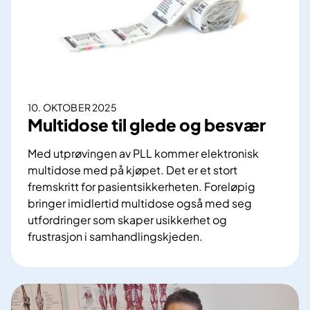
g
r
e
t
m
i
i
l
d
e
d
l
10. OKTOBER 2025
e
e
Multidose til glede og besvær
l
k
l
t
Med utprøvingen av PLL kommer elektronisk
i
r
multidose med på kjøpet. Det er et stort
s
o
fremskritt for pasientsikkerheten. Foreløpig
t
n
bringer imidlertid multidose også med seg
e
i
utfordringer som skaper usikkerhet og
s
frustrasjon i samhandlingskjeden.
k
M
m
u
u
l
l
t