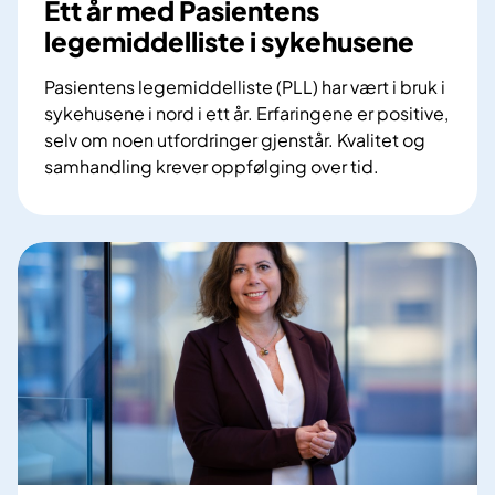
Ett år med Pasientens
e
legemiddelliste i sykehusene
r
k
Pasientens legemiddelliste (PLL) har vært i bruk i
f
sykehusene i nord i ett år. Erfaringene er positive,
o
selv om noen utfordringer gjenstår. Kvalitet og
r
samhandling krever oppfølging over tid.
e
E
-
t
m
t
u
å
l
r
t
m
i
e
d
d
o
P
s
a
e
s
o
i