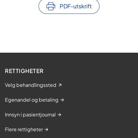
i
PDF-utskrift
s
t
e
:
-
D
e
t
RETTIGHETER
e
r
Velg behandlingssted
e
n
Egenandel og betaling
d
r
Innsyn i pasientjournal
ø
m
Flere rettigheter