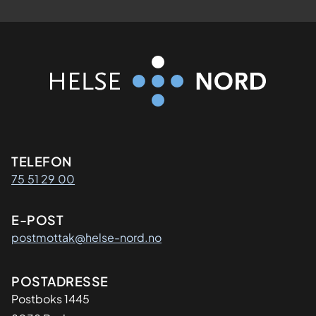
Kontaktinformasjon
TELEFON
75 51 29 00
E-POST
postmottak@helse-nord.no
Adresse
POSTADRESSE
Postboks 1445