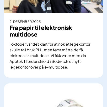
e
e
t
p
l
e
æ
l
i
l
i
2. DESEMBER 2025
s
f
s
Fra papir til elektronisk
y
o
t
multidose
k
r
e
e
P
(
I oktober var det klart for at nok et legekontor
h
a
P
skulle ta i bruk PLL, men først måtte de få
u
s
L
elektronisk multidose. Vi fikk være med da
s
i
L
Apotek 1 Tordenskiold i Bodø tok et nytt
e
e
)
legekontor over på e-multidose.
n
n
F
e
t
r
e
a
n
p
s
a
l
p
e
i