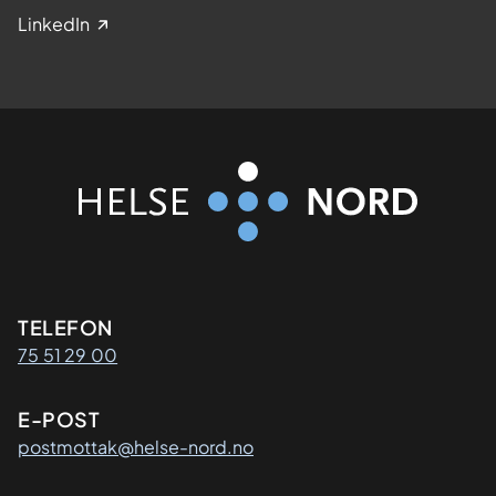
LinkedIn
Kontaktinformasjon
TELEFON
75 51 29 00
E-POST
postmottak@helse-nord.no