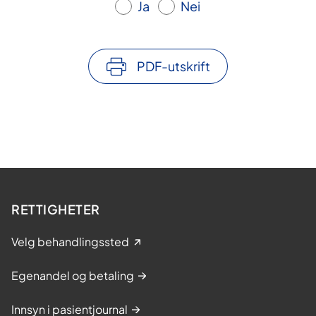
Ja
Nei
PDF-utskrift
RETTIGHETER
Velg behandlingssted
Egenandel og betaling
Innsyn i pasientjournal