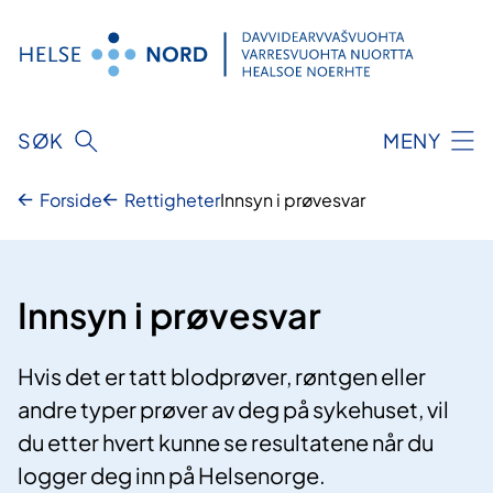
Hopp
til
innhold
SØK
MENY
Forside
Rettigheter
Innsyn i prøvesvar
Innsyn i prøvesvar
Hvis det er tatt blodprøver, røntgen eller
andre typer prøver av deg på sykehuset, vil
du etter hvert kunne se resultatene når du
logger deg inn på Helsenorge.