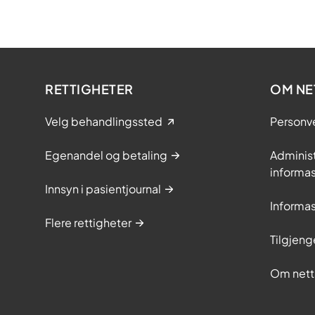
RETTIGHETER
OM NE
Velg behandlingssted
Personv
Egenandel og betaling
Adminis
informa
Innsyn i pasientjournal
Informa
Flere rettigheter
Tilgjeng
Om nett