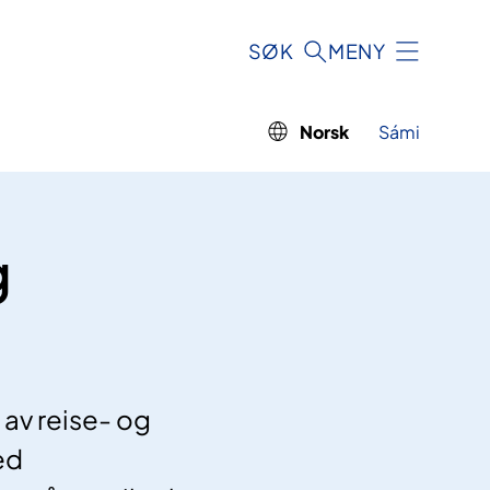
SØK
MENY
Norsk
Sámi
g
 av reise- og
ed