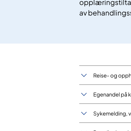
opplæringstiltak
av behandlings
Reise- og opph
Egenandel på k
Sykemelding, 