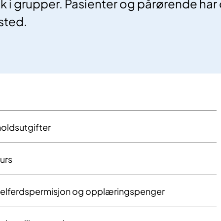
 i grupper. Pasienter og pårørende har o
sted.
oldsutgifter
urs
velferdspermisjon og opplæringspenger