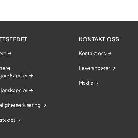
TTSTEDET
KONTAKT OSS
ern
Kontakt oss
trere
Leverandører
sjonskapsler
Media
sjonskapsler
elighetserklæring
stedet