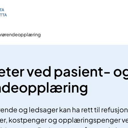
årørende­opplæring
eter ved pasient- o
nde­opplæring
ende og ledsager kan ha rett til refusjon
er, kostpenger og opplæringspenger v