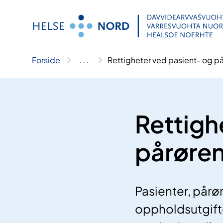
Hopp
til
innhold
Forside
..
.
Rettigheter ved pasient- og p
Rettigh
pårøre
Pasienter, pårør
oppholdsutgift