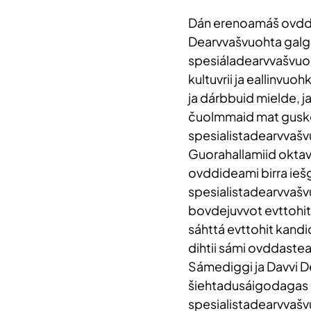
Dán erenoamáš ovddas
Dearvvašvuohta galgá 
spesiáladearvvašvuođa
kultuvrii ja eallinvu
ja dárbbuid mielde, ja
čuolmmaid mat gusk
spesialistadearvvašvu
Guorahallamiid okta
ovddideami birra ieš
spesialistadearvvašv
bovdejuvvot evttohit
sáhttá evttohit kandi
dihtii sámi ovddaste
Sámediggi ja Davvi 
šiehtadusáigodagas l
spesialistadearvvašv