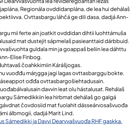
vi Dearvvašvuohta lea revideregoahtán iežas
japlána, Regionála ovddidanplána, de lea hui dehálaš
spektiivva. Ovttasbargu láhčá ge dili dasa, dadjá Ann-
rgu mii ferte ain joatkit ovddidan dihtii luohttámuša
alusaid mat dustejit sápmelaš pasieanttaid dárbbuid.
vvašvuohta guldala min ja goappaš beliin lea dáhttu
Ann-Elise Finbog.
 duhtavaš čoahkkimiin Kárášjogas.
anu vuođđu máŋgga jagi lagas ovttasbarggu bokte.
iidáseappot ođđa ovttasbargošiehtadusain.
ođabálvalusain davvin leat olu hástalusat. Rehálaš
sbargu Sámedikkiin lea hirbmat dehálaš go galgá
a gávdnat čovdosiid mat fuolahit dásseárvosašvuođa
sámi álbmogii, dadjá Marit Lind.
s Sámedikki ja Davvi Dearvvašvuođa RHF gaskka.