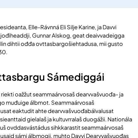
deanta, Elle-Rávnná Eli Silje Karine, ja Davvi
jođiheaddji, Gunnar Alskog, geat deaivvadeigga
lin dihtii ođđa ovttasbargošiehtadusa, mii gusto
30.
ttasbargu Sámediggái
a riekti oažžut seammaárvosaš dearvvašvuođa- ja
 go muđuige álbmot. Seammaárvosaš
usat eaktudit ahte dearvvašvuođabálvalusat
ieanttaid gielalaš ja kultuvrralaš duogážii. Nationála
imuš ovddasvástádus sihkkarastit seammaárvosaš
usaid sámi álbmogii, muhto Davvi Dearvvašvuođas