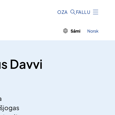
OZA
FALLU
Sámi
Norsk
s Davvi
a
ášjogas