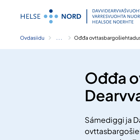
Njuikes
sisdollui
Ovdasiidu
..
.
Ođđa ovttasbargošiehtadus
Ođđa o
Dearvv
Sámediggi ja D
ovttasbargošie