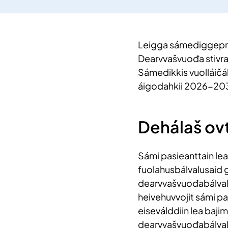
Leigga sámediggepresi
Dearvvašvuođa stivra
Sámedikkis vuolláičál
áigodahkii 2026-20
Dehálaš ov
Sámi pasieanttain le
fuolahusbálvalusaid
dearvvašvuođabálval
heivehuvvojit sámi pas
eiseválddiin lea baj
dearvvašvuođabálval