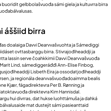
ja buoridit gelbbolašvuođa sámi giela ja kultuvrra birra
vuođabálvalusas.
 áššiid birra
as doalaiga Davvi Dearvvašvuohta ja Sámediggi
dáset ovttasbarggu birra. Stivrajođiheaddji ja
ta lassin serve čoahkkimii Davvi Dearvvašvuođa
Marit Lind, sámediggeráđđi Ann-Elise Finbog,
gusjođiheaddji Lisbeth Eira ja ossodatjođiheaddji
ersen, ja regionála dearvvašvuođadoaimma bealis
ne Kjær, fágadirektevra Per B. Rønning ja
datoktavuođa direktevra Kim Hannisdal.
bargu hui divrras, dat hukse luohttámuša ja dahká
álvalusaide mat dustejit sámi pasieanttaid