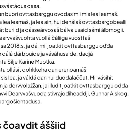
asvástádus dasa.
 dan buori ovttasbarggu ovddas mii mis lea leamaš.
lea leamaš, ja lea ain, hui dehálaš ovttasbargobealli
át buriid ja dásseárvosaš bálvalusaid sámi álbmogii.
earvvašvuohta vuolláičáliiga vuosttaš
a 2018:s, ja dál mii joatkit ovttasbarggu ođđa
e dálá dárbbuide ja vásáhusaide, dadjá
a Silje Karine Muotka.
hta ollásit dohkkeha dan erenoamáš
s lea, ja váldá dan hui duođalaččat. Mii vásihit
ja dorvvolažžan, ja illudit joatkit ovttasbarggu ođđa
avvi Dearvvašvuođa stivrajođiheaddji, Gunnar Alskog,
asbargošiehtadusa.
s čoavdit áššiid