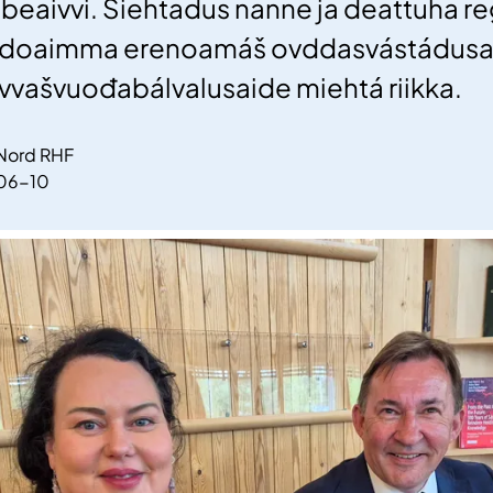
eaivvi. Šiehtadus nanne ja deattuha re
doaimma erenoamáš ovddasvástádusa
vvašvuođabálvalusaide miehtá riikka.
 Nord RHF
06-10