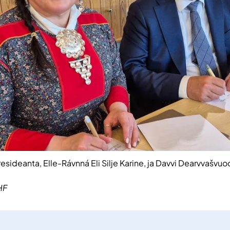
deanta, Elle-Rávnná Eli Silje Karine, ja Davvi Dearvvašvuođ
HF