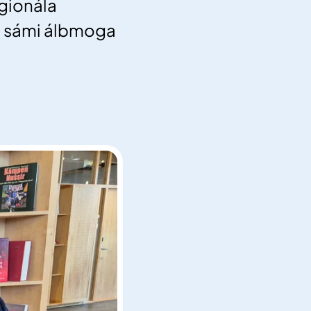
gionála
 sámi álbmoga