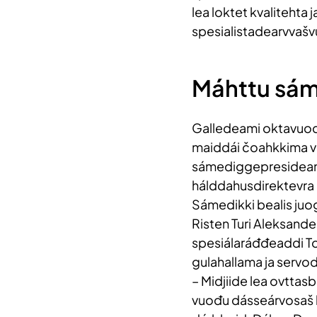
lea loktet kvalitehta 
spesialistadearvvaš
Máhttu sámi
Galledeami oktavuođ
maiddái čoahkkima vii
sámediggepresideant
hálddahusdirektevra 
Sámedikki bealis juo
Risten Turi Aleksand
spesiálaráđđeaddi To
gulahallama ja servo
– Midjiide lea ovttas
vuođu dásseárvosaš b