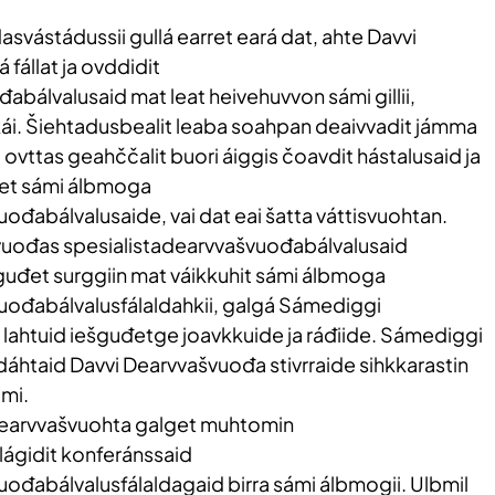
vástádussii gullá earret eará dat, ahte Davvi
fállat ja ovddidit
bálvalusaid mat leat heivehuvvon sámi gillii,
ohkái. Šiehtadusbealit leaba soahpan deaivvadit jámma
 ovttas geahččalit buori áiggis čoavdit hástalusaid ja
et sámi álbmoga
ođabálvalusaide, vai dat eai šatta váttisvuohtan.
vuođas spesialistadearvvašvuođabálvalusaid
guđet surggiin mat váikkuhit sámi álbmoga
uođabálvalusfálaldahkii, galgá Sámediggi
 lahtuid iešguđetge joavkkuide ja ráđiide. Sámediggi
dáhtaid Davvi Dearvvašvuođa stivrraide sihkkarastin
ami.
Dearvvašvuohta galget muhtomin
ágidit konferánssaid
uođabálvalusfálaldagaid birra sámi álbmogii. Ulbmil