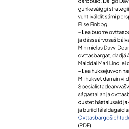
dárbbuid. Dál go Dav
guhkesáiggi strategii
vuhtiiváldit sámi per
Elise Finbog.
– Lea buorre ovttasba
ja dásseárvosaš bálv
Min mielas Davvi Dear
ovttasbargat, dadjá 
Maiddái Mari Lind lei
– Lea huksejuvvon n
Mii hukset dan ain v
Spesialistadearvvašvu
ságastallan ja ovtta
dustet hástalusaid j
ja buriid fálaldagaid 
Ovttasbargošiehtadu
(PDF)