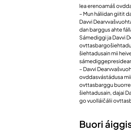
lea erenoamáš ovdd
– Mun háliidan giitit
Davvi Dearvvašvuohta 
dan barggus ahte fáll
Sámediggi ja Davvi D
ovttasbargošiehtadus
šiehtadusain mii heiv
sámediggepresideant
– Davvi Dearvvašvuo
ovddasvástádusa mii si
ovttasbarggu buorren 
šiehtadusain, dajai D
go vuolláičálii ovtt
Buori áiggi