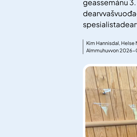
geassemánu 3. b
dearvvašvuođa
spesialistadear
Kim Hannisdal, Helse
Almmuhuvvon 2026-