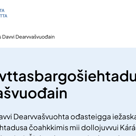
 Davvi Dearvvašvuođain
vttasbargošiehtadu
ašvuođain
avvi Dearvvašvuohta ođasteigga iežask
htadusa čoahkkimis mii dollojuvvui Kár