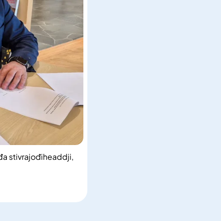
a stivrajođiheaddji,