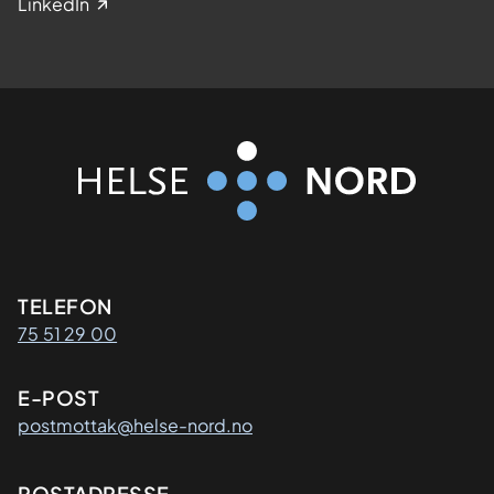
LinkedIn
Kontaktinformasjon
TELEFON
75 51 29 00
E-POST
postmottak@helse-nord.no
POSTADRESSE