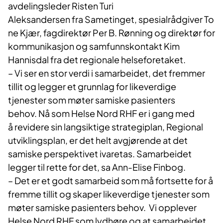
avdelingsleder Risten Turi
Aleksandersen fra Sametinget, spesialrådgiver To
ne Kjær, fagdirektør Per B. Rønning og direktør for
kommunikasjon og samfunnskontakt Kim
Hannisdal fra det regionale helseforetaket.
–
Vi ser en stor verdi i samarbeidet, det fremmer
tillit og legger et grunnlag for likeverdige
tjenester som møter samiske pasienters
behov. Nå som Helse Nord RHF er i gang med
å revidere sin langsiktige strategiplan, Regional
utviklingsplan, er det helt avgjørende at det
samiske perspektivet ivaretas. Samarbeidet
legger til rette for det, sa Ann-Elise Finbog.
– Det er et godt samarbeid som må fortsette for å
fremme tillit og skaper likeverdige tjenester som
møter samiske pasienters behov. Vi opplever
Helse Nord RHF som lydhøre og at samarbeidet