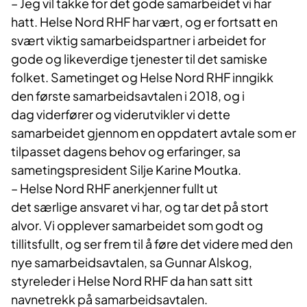
– Jeg vil takke for det gode samarbeidet vi har
hatt. Helse Nord RHF har vært, og er fortsatt en
svært viktig samarbeidspartner i arbeidet for
gode og likeverdige tjenester til det samiske
folket. Sametinget og Helse Nord RHF inngikk
den første samarbeidsavtalen i 2018, og i
dag
viderfører
og
viderutvikler
vi dette
samarbeidet gjennom en oppdatert avtale som er
tilpasset dagens behov og erfaringer, sa
sametingspresident
Silje Karine
Moutka
.
–
Helse Nord RHF anerkjenner fullt ut
det særlige ansvaret vi har, og tar det på stort
alvor. Vi opplever samarbeidet som godt og
tillitsfullt, og ser frem til å føre det videre med den
nye samarbeidsavtalen, sa Gunnar Alskog,
styreleder i Helse Nord RHF da han satt sitt
navnetrekk på samarbeidsavtalen.