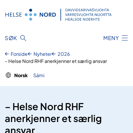
Hopp
til
innhold
SØK
MENY
Forside
Nyheter
2026
– Helse Nord RHF anerkjenner et særlig ansvar
Norsk
Sámi
– Helse Nord RHF
anerkjenner et særlig
ansvar