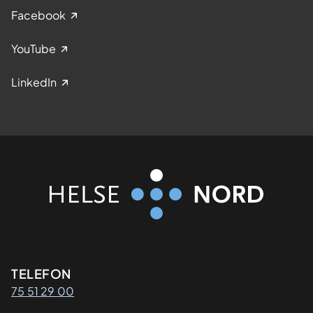
Facebook
YouTube
LinkedIn
Kontaktinformasjon
TELEFON
75 51 29 00