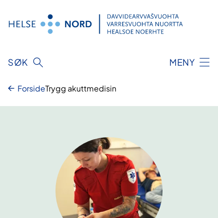
Hopp
til
innhold
SØK
MENY
Forside
Trygg akuttmedisin