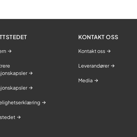
TTSTEDET
KONTAKT OSS
ern
Kontakt oss
trere
Leverandører
sjonskapsler
Media
sjonskapsler
elighetserklæring
stedet