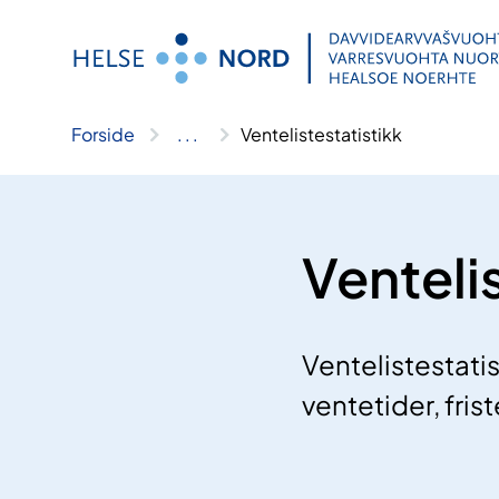
Hopp
til
innhold
Forside
..
.
Ventelistestatistikk
Venteli
Ventelistestati
ventetider, fris