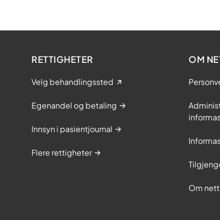
RETTIGHETER
OM NE
Velg behandlingssted
Personv
Egenandel og betaling
Adminis
informa
Innsyn i pasientjournal
Informa
Flere rettigheter
Tilgjeng
Om nett