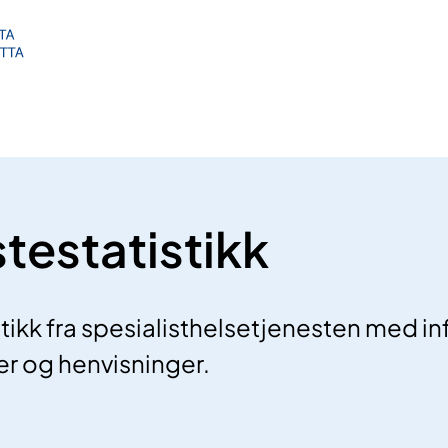
stestatistikk
stikk fra spesialisthelsetjenesten med 
ter og henvisninger.