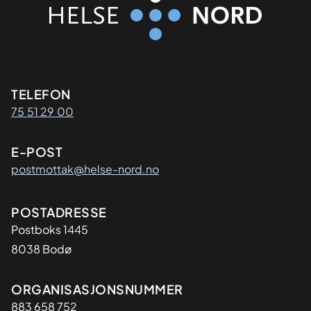
Kontaktinformasjon
TELEFON
75 51 29 00
E-POST
postmottak@helse-nord.no
Adresse
POSTADRESSE
Postboks 1445
8038 Bodø
Organisasjon
ORGANISASJONSNUMMER
883 658 752