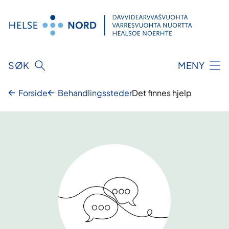
Hopp
til
innhold
SØK
MENY
Forside
Behandlingssteder
Det finnes hjelp