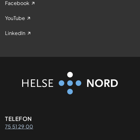
Facebook
YouTube
LinkedIn
Kontaktinformasjon
TELEFON
75 51 29 00