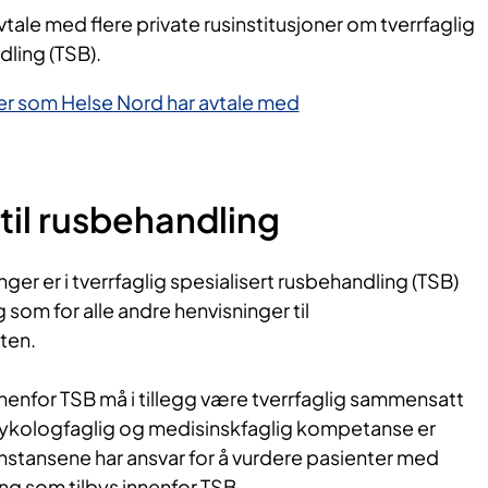
vtale med flere private rusinstitusjoner om tverrfaglig
dling (TSB).
ner som Helse Nord har avtale med
til rusbehandling
ger er i tverrfaglig spesialisert rusbehandling (TSB)
 som for alle andre henvisninger til
ten.
nenfor TSB må i tillegg være tverrfaglig sammensatt
 psykologfaglig og medisinskfaglig kompetanse er
instansene har ansvar for å vurdere pasienter med
ing som tilbys innenfor TSB.