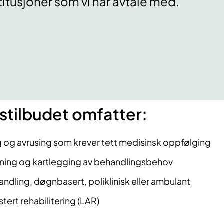
titusjoner som vi har avtale med.
stilbudet omfatter:
 og avrusing som krever tett medisinsk oppfølging
dning og kartlegging av behandlingsbehov
andling, døgnbasert, poliklinisk eller ambulant
ert rehabilitering (LAR)