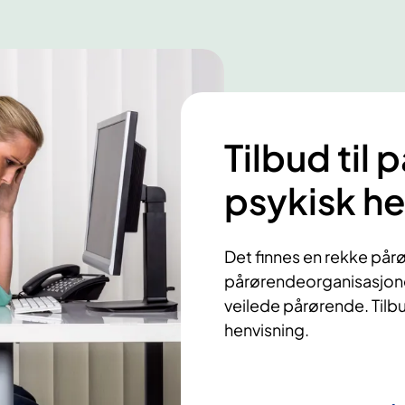
Tilbud til
psykisk he
​​Det finnes en rekke på
pårørendeorganisasjone
veilede pårørende. Tilbu
henvisning.