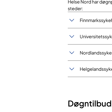
Helse Nord har døgnp
steder:
Finnmarkssyke
Universitetssy
Nordlandssyke
Helgelandssyk
Døgntilbud 