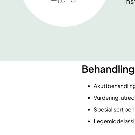
ins
Behandling
Akuttbehandling
Vurdering, utre
Spesialisert beh
Legemiddelassist