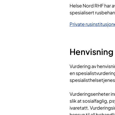
​Helse Nord RHF har a
spesialisert rusbehan
Private rusinstitusjo
Henvisning 
Vurdering av henvisnin
en spesialistvurdering
spesialisthelsetjenes
Vurderingsenheter in
slik at sosialfaglig,
ivaretatt. Vurderings
hensyn til all behandl