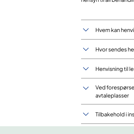
Hvem kan henv
Hvor sendes he
Henvisning til l
Ved forespørse
avtaleplasser
Tilbakehold i i