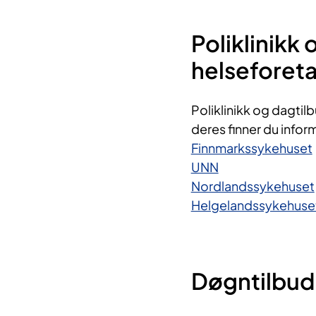
Poliklinikk 
helseforet
Poliklinikk og dagtilb
deres finner du info
Finnmarkssykehuset
UNN
Nordlandssykehuset
Helgelandssykehuset
​​​
Døgntilbud 