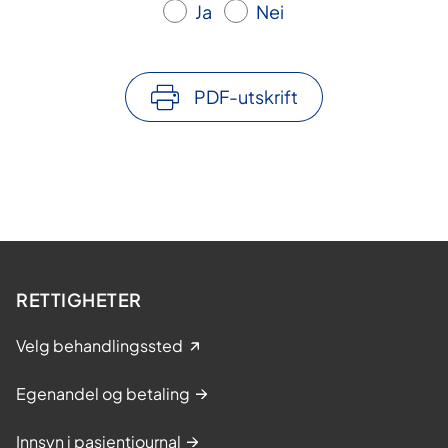
Ja
Nei
PDF-utskrift
RETTIGHETER
Velg behandlingssted
Egenandel og betaling
Innsyn i pasientjournal