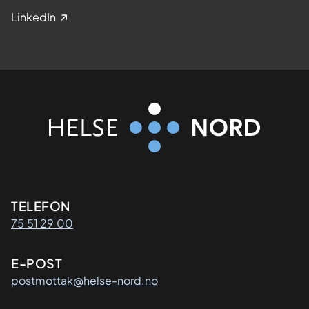
LinkedIn
Kontaktinformasjon
TELEFON
75 51 29 00
E-POST
postmottak@helse-nord.no